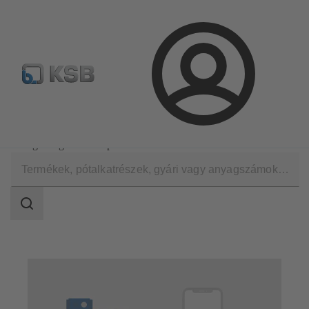
Hírlevél
Termékkonfiguráció
Termékek keresése
Bejelentkezés
Műszaki szolgáltatások
Tanácsadás és elemzés
Energiamegtakarítási potelciál felmérés
Keresési
tartomány
Keresési
tartomány