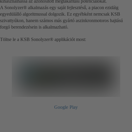
kihasználhassa az azonosított megtakarítási potenciálokat.
A Sonolyzer® alkalmazás egy saját fejlesztésű, a piacon ezidáig
egyedülálló algoritmussal dolgozik. Ez egyébként nemcsak KSB
szivattyúkon, hanem számos más gyártó aszinkronmotoros hajtású
forgó berendezésein is alkalmazható.
Töltse le a KSB Sonolyzer® applikációt most:
Google Play