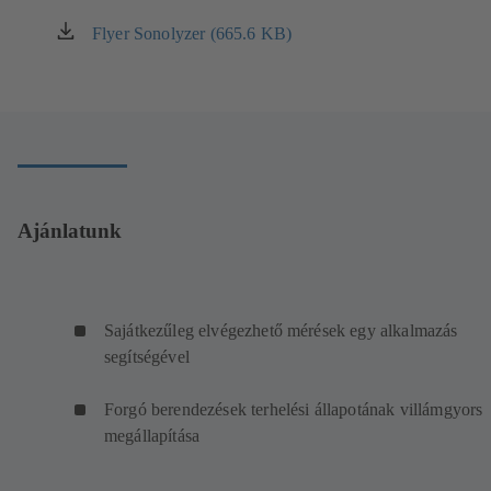
Flyer Sonolyzer (665.6 KB)
(új
lapon
nyílik
meg)
Ajánlatunk
Sajátkezűleg elvégezhető mérések egy alkalmazás
segítségével
Forgó berendezések terhelési állapotának villámgyors
megállapítása