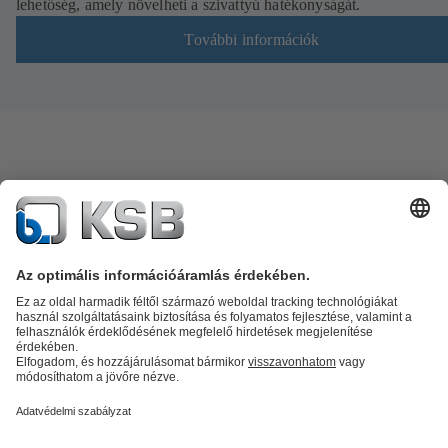
lehetőség, amely növelheti a szivattyú hatékonyságát.
További információk
Termékkatalógus
Alkatrészek
Műszaki szolgáltatások
Szoftver és