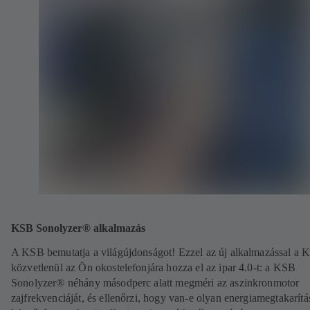
KSB Sonolyzer® alkalmazás
A KSB bemutatja a világújdonságot! Ezzel az új alkalmazással a 
közvetlenül az Ön okostelefonjára hozza el az ipar 4.0-t: a KSB
Sonolyzer® néhány másodperc alatt megméri az aszinkronmotor
zajfrekvenciáját, és ellenőrzi, hogy van-e olyan energiamegtakarítá