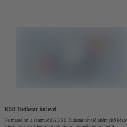
KSB Tudástár hírlevél
Ne maradjon le semmiről! A KSB Tudástár olvasójaként első kézb
értesülhet a KSB legfontosabb híreiről, termékújdonságairól