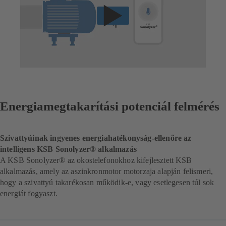
Energiamegtakarítási potenciál felmérés
Szivattyúinak ingyenes energiahatékonyság-ellenőre az
intelligens KSB Sonolyzer® alkalmazás
A KSB Sonolyzer® az okostelefonokhoz kifejlesztett KSB
alkalmazás, amely az aszinkronmotor motorzaja alapján felismeri,
hogy a szivattyú takarékosan működik-e, vagy esetlegesen túl sok
energiát fogyaszt.