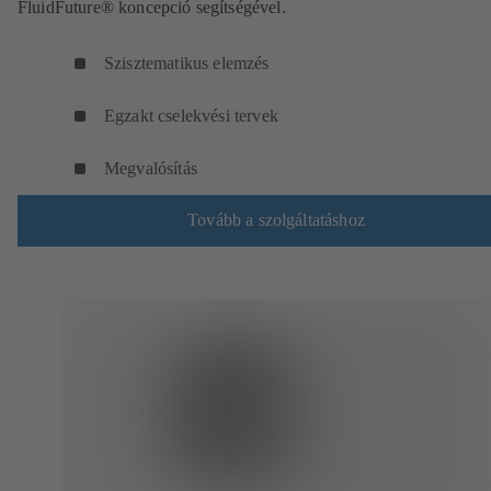
FluidFuture® koncepció segítségével.
Szisztematikus elemzés
Egzakt cselekvési tervek
Megvalósítás
Tovább a szolgáltatáshoz