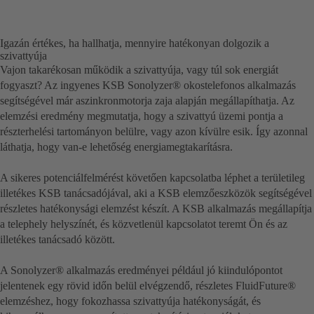
Igazán értékes, ha hallhatja, mennyire hatékonyan dolgozik a
szivattyúja
Vajon takarékosan működik a szivattyúja, vagy túl sok energiát
fogyaszt? Az ingyenes KSB Sonolyzer® okostelefonos alkalmazás
segítségével már aszinkronmotorja zaja alapján megállapíthatja. Az
elemzési eredmény megmutatja, hogy a szivattyú üzemi pontja a
részterhelési tartományon belülre, vagy azon kívülre esik. Így azonnal
láthatja, hogy van-e lehetőség energiamegtakarításra.
A sikeres potenciálfelmérést követően kapcsolatba léphet a területileg
illetékes KSB tanácsadójával, aki a KSB elemzőeszközök segítségével
részletes hatékonysági elemzést készít. A KSB alkalmazás megállapítja
a telephely helyszínét, és közvetlenül kapcsolatot teremt Ön és az
illetékes tanácsadó között.
A Sonolyzer® alkalmazás eredményei például jó kiindulópontot
jelentenek egy rövid időn belül elvégzendő, részletes FluidFuture®
elemzéshez, hogy fokozhassa szivattyúja hatékonyságát, és