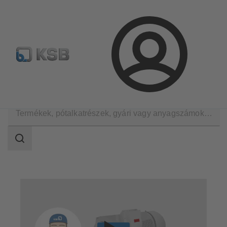
Hírlevél
Termékkonfiguráció
Termékek keresése
Bejelentkezés
Műszaki szolgáltatások
Javítás
Motor szerviz
Keresési
tartomány
Keresési
tartomány