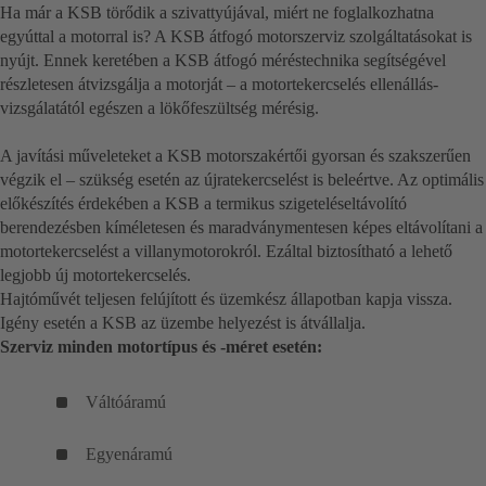
Ha már a KSB törődik a szivattyújával, miért ne foglalkozhatna
egyúttal a motorral is? A KSB átfogó motorszerviz szolgáltatásokat is
nyújt. Ennek keretében a KSB átfogó méréstechnika segítségével
részletesen átvizsgálja a motorját – a motortekercselés ellenállás-
vizsgálatától egészen a lökőfeszültség mérésig.
A javítási műveleteket a KSB motorszakértői gyorsan és szakszerűen
végzik el – szükség esetén az újratekercselést is beleértve. Az optimális
előkészítés érdekében a KSB a termikus szigeteléseltávolító
berendezésben kíméletesen és maradványmentesen képes eltávolítani a
motortekercselést a villanymotorokról. Ezáltal biztosítható a lehető
legjobb új motortekercselés.
Hajtóművét teljesen felújított és üzemkész állapotban kapja vissza.
Igény esetén a KSB az üzembe helyezést is átvállalja.
Szerviz minden motortípus és -méret esetén:
Váltóáramú
Egyenáramú