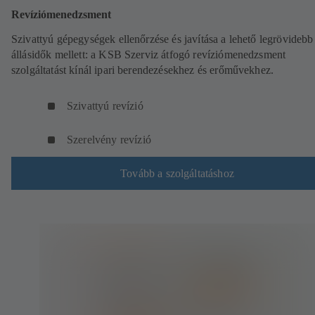
Revíziómenedzsment
Szivattyú gépegységek ellenőrzése és javítása a lehető legrövidebb
állásidők mellett: a KSB Szerviz átfogó revíziómenedzsment
szolgáltatást kínál ipari berendezésekhez és erőművekhez.
Szivattyú revízió
Szerelvény revízió
Tovább a szolgáltatáshoz