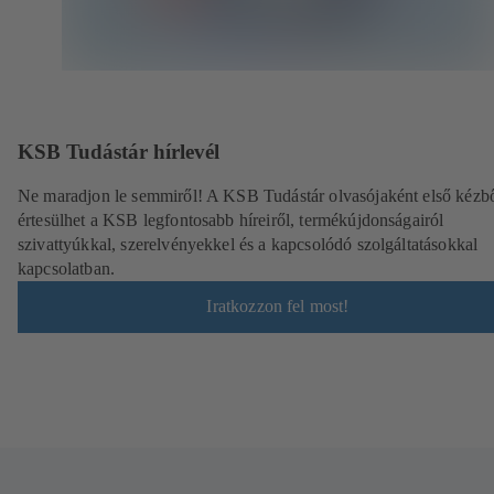
KSB Tudástár hírlevél
Ne maradjon le semmiről! A KSB Tudástár olvasójaként első kézb
értesülhet a KSB legfontosabb híreiről, termékújdonságairól
szivattyúkkal, szerelvényekkel és a kapcsolódó szolgáltatásokkal
kapcsolatban.
Iratkozzon fel most!