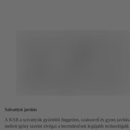
Szivattyú javítás
A KSB a szivattyúk gyártótól független, szakszerű és gyors javítás
mellett igény szerint elvégzi a berendezések legújabb technológiák