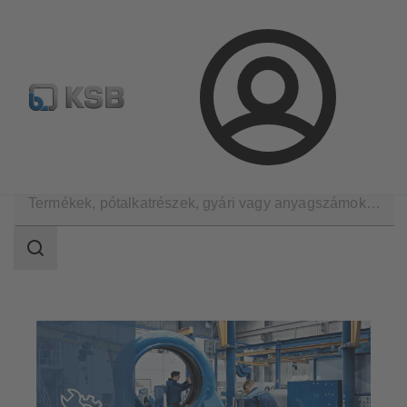
Hírlevél
Termékkonfiguráció
Termékek keresése
Bejelentkezés
Műszaki szolgáltatások
Javítás
Keresési
tartomány
Keresési
tartomány