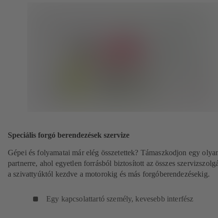
Speciális forgó berendezések szervize
Gépei és folyamatai már elég összetettek? Támaszkodjon egy olya
partnerre, ahol egyetlen forrásból biztosított az összes szervizszolgá
a szivattyúktól kezdve a motorokig és más forgóberendezésekig.
Egy kapcsolattartó személy, kevesebb interfész