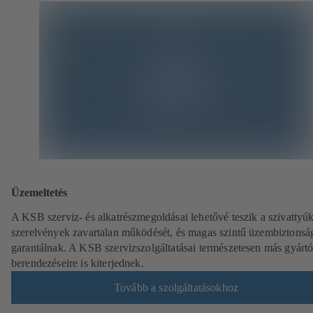
Üzemeltetés
A KSB szerviz- és alkatrészmegoldásai lehetővé teszik a szivattyúk
szerelvények zavartalan működését, és magas szintű üzembiztonsá
garantálnak. A KSB szervizszolgáltatásai természetesen más gyárt
berendezéseire is kiterjednek.
Tovább a szolgáltatásokhoz