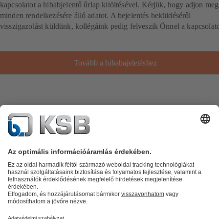
kapcsolatot a hibabjelentő űrlap kitöltésével. Kérjük, hogy adjon meg
minden rendelkezésére álló adatot. A bejelentés beküldéséről
visszigazolást küldünk, kollégáink pedig felveszik Önnel a kapcsolato
Tovább a hibabajeletéshez