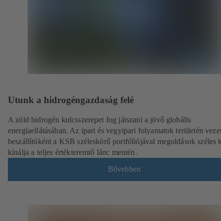
Utunk a hidrogéngazdaság felé
A zöld hidrogén kulcsszerepet fog játszani a jövő globális
energiaellátásában. Az ipari és vegyipari folyamatok területén veze
beszállítóként a KSB széleskörű portfóliójával megoldások széles 
kínálja a teljes értékteremtő lánc mentén.
Bővebben