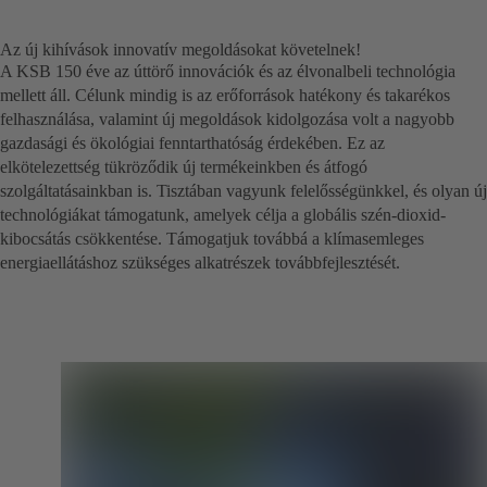
Az új kihívások innovatív megoldásokat követelnek!
A KSB 150 éve az úttörő innovációk és az élvonalbeli technológia
mellett áll. Célunk mindig is az erőforrások hatékony és takarékos
felhasználása, valamint új megoldások kidolgozása volt a nagyobb
gazdasági és ökológiai fenntarthatóság érdekében. Ez az
elkötelezettség tükröződik új termékeinkben és átfogó
szolgáltatásainkban is. Tisztában vagyunk felelősségünkkel, és olyan új
technológiákat támogatunk, amelyek célja a globális szén-dioxid-
kibocsátás csökkentése. Támogatjuk továbbá a klímasemleges
energiaellátáshoz szükséges alkatrészek továbbfejlesztését.