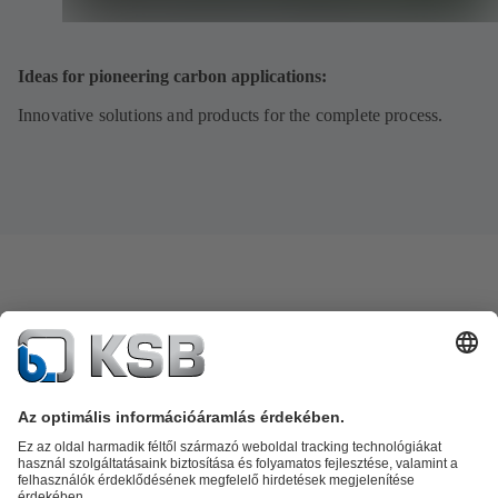
Ideas for pioneering carbon applications:
Innovative solutions and products for the complete process.