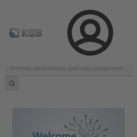
Hírlevél
Termékkonfiguráció
Termékek keresése
Bejelentkezés
A KSB Magyarországon
Kiállítások, konferenciák
Keresési
tartomány
Keresési
tartomány