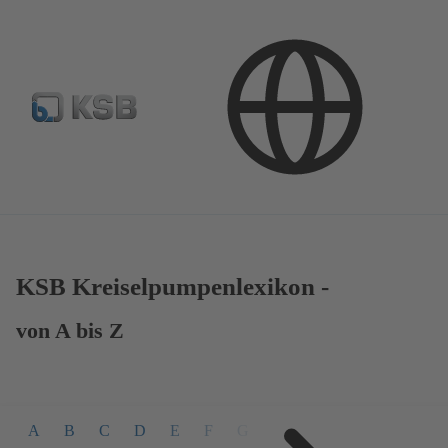
Suchen nach Begriffen im Lexikon
Suchen
nach
Begriffen
im
Lexikon
KSB Kreiselpumpenlexikon -
von A bis Z
A
B
C
D
E
F
G
H
I
J
K
L