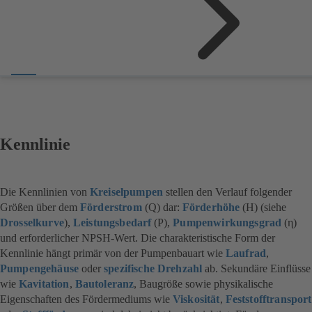
Kennlinie
Die Kennlinien von
Kreiselpumpen
stellen den Verlauf folgender
Größen über dem
Förderstrom
(Q) dar:
Förderhöhe
(H) (siehe
Drosselkurve
),
Leistungsbedarf
(P),
Pumpenwirkungsgrad
(η)
und erforderlicher NPSH-Wert. Die charakteristische Form der
Kennlinie hängt primär von der Pumpenbauart wie
Laufrad
,
Pumpengehäuse
oder
spezifische Drehzahl
ab. Sekundäre Einflüsse
wie
Kavitation
,
Bautoleranz
, Baugröße sowie physikalische
Eigenschaften des Fördermediums wie
Viskosität
,
Feststofftransport