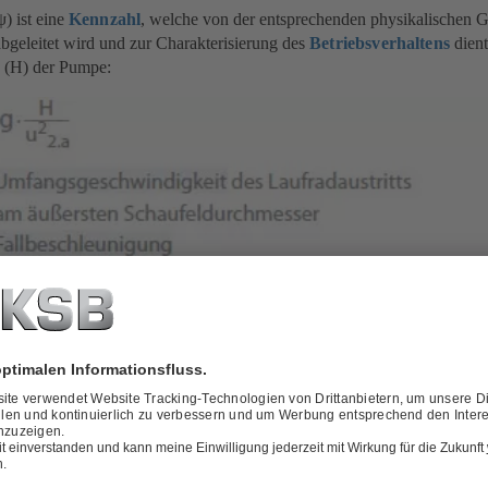
) ist eine
Kennzahl
, welche von der entsprechenden physikalischen Gr
bgeleitet wird und zur Charakterisierung des
Betriebsverhaltens
dient
(H) der Pumpe:
änderung mit einer konstanten Pumpendrehzahl ist ψ~ H. Die Druckzah
imensionslosen Darstellung der Drosselkurve die Ordinate (analog zu H
mit der
spezifischen Förderarbeit
(Y) ergibt sich mit: