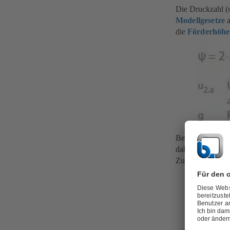
Die Druckzahl (ψ
Modellgesetze
a
die
Förderhöhe
Bei Förderhöhen
daher in einer d
Zusammenhang 