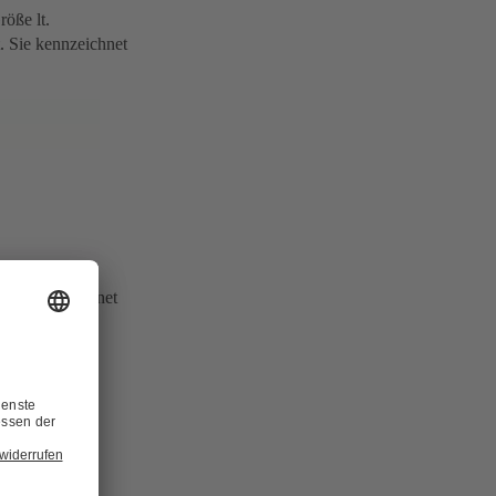
öße lt.
. Sie kennzeichnet
l (ψ) bezeichnet
). Im