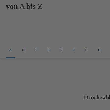
von A bis Z
A
B
C
D
E
F
G
H
Druckzah