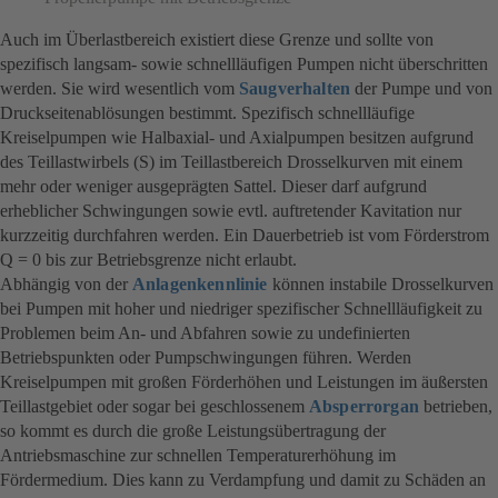
Auch im Überlastbereich existiert diese Grenze und sollte von
spezifisch langsam- sowie schnellläufigen Pumpen nicht überschritten
werden. Sie wird wesentlich vom
Saugverhalten
der Pumpe und von
Druckseitenablösungen bestimmt. Spezifisch schnellläufige
Kreiselpumpen wie Halbaxial- und Axialpumpen besitzen aufgrund
des Teillastwirbels (S) im Teillastbereich Drosselkurven mit einem
mehr oder weniger ausgeprägten Sattel. Dieser darf aufgrund
erheblicher Schwingungen sowie evtl. auftretender Kavitation nur
kurzzeitig durchfahren werden. Ein Dauerbetrieb ist vom Förderstrom
Q = 0 bis zur Betriebsgrenze nicht erlaubt.
Abhängig von der
Anlagenkennlinie
können instabile Drosselkurven
bei Pumpen mit hoher und niedriger spezifischer Schnellläufigkeit zu
Problemen beim An- und Abfahren sowie zu undefinierten
Betriebspunkten oder Pumpschwingungen führen. Werden
Kreiselpumpen mit großen Förderhöhen und Leistungen im äußersten
Teillastgebiet oder sogar bei geschlossenem
Absperrorgan
betrieben,
so kommt es durch die große Leistungsübertragung der
Antriebsmaschine zur schnellen Temperaturerhöhung im
Fördermedium. Dies kann zu Verdampfung und damit zu Schäden an