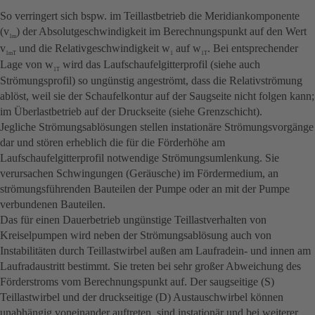
So verringert sich bspw. im Teillastbetrieb die Meridiankomponente
(v
) der Absolutgeschwindigkeit im Berechnungspunkt auf den Wert
1m
v
und die Relativgeschwindigkeit w
auf w
. Bei entsprechender
1mT
1
1T
Lage von w
wird das Laufschaufelgitterprofil (siehe auch
1T
Strömungsprofil) so ungünstig angeströmt, dass die Relativströmung
ablöst, weil sie der Schaufelkontur auf der Saugseite nicht folgen kann;
im Überlastbetrieb auf der Druckseite (siehe Grenzschicht).
Jegliche Strömungsablösungen stellen instationäre Strömungsvorgänge
dar und stören erheblich die für die Förderhöhe am
Laufschaufelgitterprofil notwendige Strömungsumlenkung. Sie
verursachen Schwingungen (Geräusche) im Fördermedium, an
strömungsführenden Bauteilen der Pumpe oder an mit der Pumpe
verbundenen Bauteilen.
Das für einen Dauerbetrieb ungünstige Teillastverhalten von
Kreiselpumpen wird neben der Strömungsablösung auch von
Instabilitäten durch Teillastwirbel außen am Laufradein- und innen am
Laufradaustritt bestimmt. Sie treten bei sehr großer Abweichung des
Förderstroms vom Berechnungspunkt auf. Der saugseitige (S)
Teillastwirbel und der druckseitige (D) Austauschwirbel können
unabhängig voneinander auftreten, sind instationär und bei weiterer