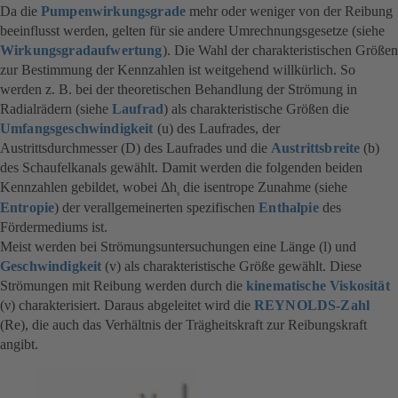
Da die
Pumpenwirkungsgrade
mehr oder weniger von der Reibung
beeinflusst werden, gelten für sie andere Umrechnungsgesetze (siehe
Wirkungsgradaufwertung
). Die Wahl der charakteristischen Größen
zur Bestimmung der Kennzahlen ist weitgehend willkürlich. So
werden z. B. bei der theoretischen Behandlung der Strömung in
Radialrädern (siehe
Laufrad
) als charakteristische Größen die
Umfangsgeschwindigkeit
(u) des Laufrades, der
Austrittsdurchmesser (D) des Laufrades und die
Austrittsbreite
(b)
des Schaufelkanals gewählt. Damit werden die folgenden beiden
Kennzahlen gebildet, wobei Δh
die isentrope Zunahme (siehe
s
Entropie
) der verallgemeinerten spezifischen
Enthalpie
des
Fördermediums ist.
Meist werden bei Strömungsuntersuchungen eine Länge (l) und
Geschwindigkeit
(v) als charakteristische Größe gewählt. Diese
Strömungen mit Reibung werden durch die
kinematische Viskosität
(ν) charakterisiert. Daraus abgeleitet wird die
REYNOLDS-Zahl
(Re), die auch das Verhältnis der Trägheitskraft zur Reibungskraft
angibt.