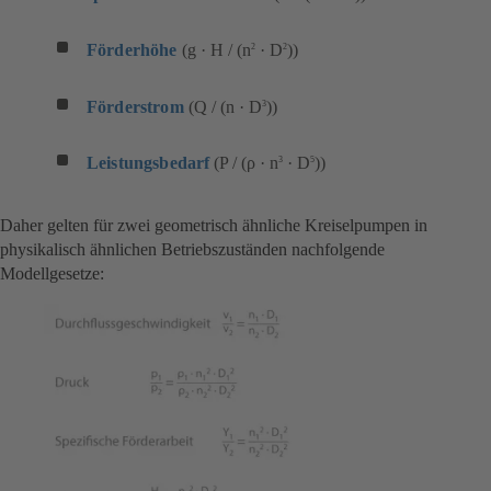
Förderhöhe
(g · H / (n
· D
))
2
2
Förderstrom
(Q / (n · D
))
3
Leistungsbedarf
(P / (ρ · n
· D
))
3
5
Daher gelten für zwei geometrisch ähnliche Kreiselpumpen in
physikalisch ähnlichen Betriebszuständen nachfolgende
Modellgesetze: