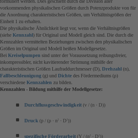
formuliert werden. Dies geschieht durch die Division aller
vorkommenden physikalischen Größen durch Potenzprodukte von für
die Anordnung charakteristischen Größen, um Verhältnisgrößen der
Einheit 1 zu erhalten.
Die physikalische Ähnlichkeit liegt vor, wenn die Verhältnisgrößen
(siehe
Kennzahl
) für Original und Modell gleich sind. Die durch die
Kennzahlen vermittelten Beziehungen zwischen den physikalischen
Größen im Original und Modell heißen Modellgesetze.
Bei
Kreiselpumpen
sind unter der Voraussetzung reibungsfreier,
inkompressibler, nicht kavitierender Strömung mithilfe der
charakteristischen Größen Laufraddurchmesser (D),
Drehzahl
(n),
Fallbeschleunigung
(g) und
Dichte
des Fördermediums (ρ)
verschiedene
Kennzahlen
zu bilden.
Kennzahlen - Bildung mithilfe der Modellgesetze:
Durchflussgeschwindigkeit
(v / (n · D))
Druck
(p / (ρ · n
· D
))
2
2
spezifische Förderarbeit
(Y / (n
· D
))
2
2