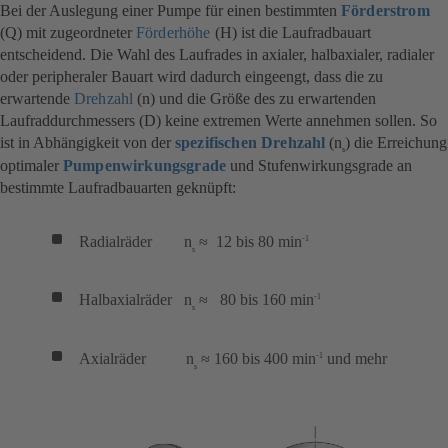
Bei der Auslegung einer Pumpe für einen bestimmten
Förderstrom
(Q) mit zugeordneter
Förderhöhe
(H) ist die Laufradbauart
entscheidend. Die Wahl des Laufrades in axialer, halbaxialer, radialer
oder peripheraler Bauart wird dadurch eingeengt, dass die zu
erwartende
Drehzahl
(n) und die Größe des zu erwartenden
Laufraddurchmessers (D) keine extremen Werte annehmen sollen. So
ist in Abhängigkeit von der
spezifischen Drehzahl
(n
) die Erreichung
s
optimaler
Pumpenwirkungsgrade
und Stufenwirkungsgrade an
bestimmte Laufradbauarten geknüpft:
Radialräder n
≈ 12 bis 80 min
-1
s
Halbaxialräder n
≈ 80 bis 160 min
-1
s
Axialräder n
≈ 160 bis 400 min
und mehr
-1
s