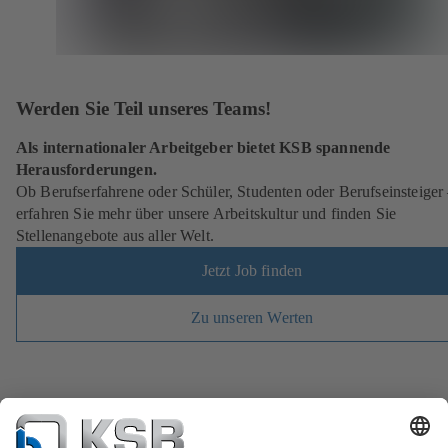
Werden Sie Teil unseres Teams!
Als internationaler Arbeitgeber bietet KSB spannende
Herausforderungen.
Ob Berufserfahrene oder Schüler, Studenten oder Berufseinsteiger
erfahren Sie mehr über unsere Arbeitskultur und finden Sie
Stellenangebote aus aller Welt.
Jetzt Job finden
Zu unseren Werten