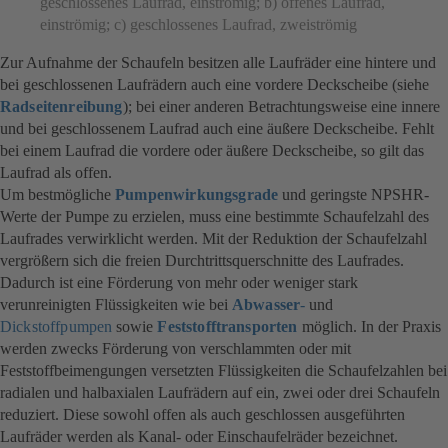
geschlossenes Laufrad, einströmig; b) offenes Laufrad,
einströmig; c) geschlossenes Laufrad, zweiströmig
Zur Aufnahme der Schaufeln besitzen alle Laufräder eine hintere und
bei geschlossenen Laufrädern auch eine vordere Deckscheibe (siehe
Radseitenreibung
); bei einer anderen Betrachtungsweise eine innere
und bei geschlossenem Laufrad auch eine äußere Deckscheibe. Fehlt
bei einem Laufrad die vordere oder äußere Deckscheibe, so gilt das
Laufrad als offen.
Um bestmögliche
Pumpenwirkungsgrade
und geringste NPSHR-
Werte der Pumpe zu erzielen, muss eine bestimmte Schaufelzahl des
Laufrades verwirklicht werden. Mit der Reduktion der Schaufelzahl
vergrößern sich die freien Durchtrittsquerschnitte des Laufrades.
Dadurch ist eine Förderung von mehr oder weniger stark
verunreinigten Flüssigkeiten wie bei
Abwasser
-
und
Dickstoffpumpen
sowie
Feststofftransporten
möglich. In der Praxis
werden zwecks Förderung von verschlammten oder mit
Feststoffbeimengungen versetzten Flüssigkeiten die Schaufelzahlen bei
radialen und halbaxialen Laufrädern auf ein, zwei oder drei Schaufeln
reduziert. Diese sowohl offen als auch geschlossen ausgeführten
Laufräder werden als Kanal- oder Einschaufelräder bezeichnet.