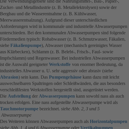
Die Verwendungsgebiete sind die Nahrungsmittel-, Bau-, Papier-,
Zucker- und Metallindustrie (z. B. Metallelektrolysen) sowie der
Bergbau und die Wasserentnahme (z. B. Kühlwasser,
Meerwasserentsalzung). Aufgrund dieser unterschiedlichen
Anforderungen wird in kommunale und industrielle Abwasserpumpen
unterschieden. Bei den kommunalen Abwasserpumpen sind folgende
Fördermedien typisch: Rohabwasser (z. B. Schmutzwasser, Fäkalien,
siehe
Fäkalienpumpe
), Abwasser (mechanisch gereinigtes Wasser
aus Klärbecken), Schlamm (z. B. Belebt-, Frisch-, Faul- sowie
Impfschlamm) und Regenwasser. Bei industriellen Abwasserpumpen
ist die Auswahl geeigneter
Werkstoffe
von enormer Bedeutung, da
industrielles Abwasser u. U. sehr aggressiv oder abrasiv (siehe
Abrasion
) sein kann. Das
Pumpengehäuse
kann dazu mit leicht
auswechselbaren Spaltringen oder Schleißwänden, die aus besonders
verschleißfesten Werkstoffen hergestellt sind, ausgerüstet werden.
Die
Aufstellung
der
Abwasserpumpen
(öffnet
kann sowohl nass als auch
trocken erfolgen. Eine nass aufgestellte Abwasserpumpe wird als
in
Tauchmotorpumpe
bezeichnet.
siehe Abb. 2, 3 und 5
einem
Abwasserpumpe
neuen
Des Weiteren können Abwasserpumpen auch als
Tab)
Horizontalpumpen
siehe Abb. 1, 4 und 6 Abwasserpumpe
oder
Vertikalpumpen