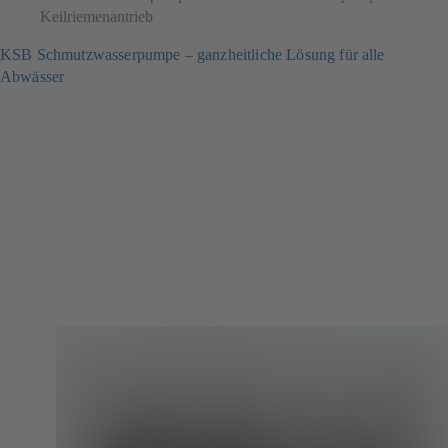
Keilriemenantrieb
KSB Schmutzwasserpumpe – ganzheitliche Lösung für alle
Abwässer
(öffnet
in
einem
neuen
Tab)