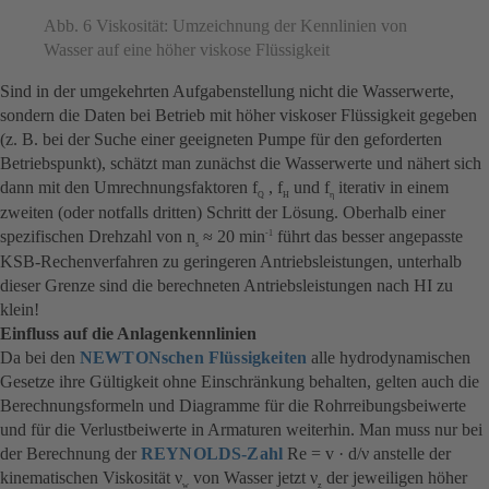
Abb. 6 Viskosität: Umzeichnung der Kennlinien von
Wasser auf eine höher viskose Flüssigkeit
Sind in der umgekehrten Aufgabenstellung nicht die Wasserwerte,
sondern die Daten bei Betrieb mit höher viskoser Flüssigkeit gegeben
(z. B. bei der Suche einer geeigneten Pumpe für den geforderten
Betriebspunkt), schätzt man zunächst die Wasserwerte und nähert sich
dann mit den Umrechnungsfaktoren f
, f
und f
iterativ in einem
Q
H
η
zweiten (oder notfalls dritten) Schritt der Lösung. Oberhalb einer
spezifischen Drehzahl von n
≈ 20 min
führt das besser angepasste
-1
s
KSB-Rechenverfahren zu geringeren Antriebsleistungen, unterhalb
dieser Grenze sind die berechneten Antriebsleistungen nach HI zu
klein!
Einfluss auf die Anlagenkennlinien
Da bei den
NEWTONschen Flüssigkeiten
alle hydrodynamischen
Gesetze ihre Gültigkeit ohne Einschränkung behalten, gelten auch die
Berechnungsformeln und Diagramme für die Rohrreibungsbeiwerte
und für die Verlustbeiwerte in Armaturen weiterhin. Man muss nur bei
der Berechnung der
REYNOLDS-Zahl
Re = v · d/ν anstelle der
kinematischen Viskosität ν
von Wasser jetzt ν
der jeweiligen höher
w
z