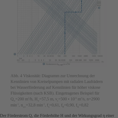
Abb. 4 Viskosität: Diagramm zur Umrechnung der
Kennlinien von Kreiselpumpen mit radialen Laufrädern
bei Wasserförderung auf Kennlinien für höher viskose
Flüssigkeiten (nach KSB). Eingetragenes Beispiel für
Q
=200 m
/h, H
=57,5 m, ν
=500 • 10
m
/s, n=2900
3
-6
2
w
w
z
min
, n
=32,8 min
, f
=0,61, f
=0,90, f
=0,82
-1
-1
s,w
η
H
Q
Der Förderstrom Q, die Förderhöhe H und der Wirkungsgrad η einer