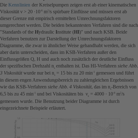
Die
Kennlinien
der Kreiselpumpen zeigen erst ab einer kinematischen
Viskosität ν > 20 ·10
m
/s spürbare Einflüsse und müssen erst ab
-6
2
dieser Grenze mit empirisch ermittelten Umrechnungsfaktoren
umgerechnet werden. Die beiden bekanntesten Verfahren sind die nach
"Standards of the
H
ydraulic
I
nstitute (
HI
)" und nach KSB. Beide
Verfahren benutzen zur Darstellung der Umrechnungsfaktoren
Diagramme, die zwar in ähnlicher Weise gehandhabt werden, die sich
aber darin unterscheiden, dass im KSB-Verfahren außer den
Einflussgrößen Q, H und auch noch zusätzlich der deutliche Einfluss
der spezifischen Drehzahl n
enthalten ist. Das HI-Verfahren
siehe Abb.
s
3 Viskosität
wurde nur bei n
= 15 bis zu 20 min
gemessen und führt
-1
s
in diesem engen Anwendungsbereich zu zahlengleichen Ergebnissen
wie das KSB-Verfahren
siehe Abb. 4 Viskosität
, das im n
-Bereich von
s
6,5 bis zu 45 min
und bei Viskositäten bis ν
= 4000 · 10
m
/s
-1
-6
2
z
gemessen wurde. Die Benutzung beider Diagramme ist durch
eingezeichnete Beispiele erläutert.