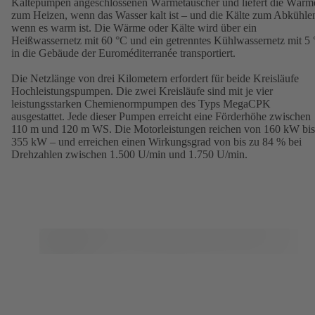
Kältepumpen angeschlossenen Wärmetauscher und liefert die Wärm
zum Heizen, wenn das Wasser kalt ist – und die Kälte zum Abkühle
wenn es warm ist. Die Wärme oder Kälte wird über ein
Heißwassernetz mit 60 °C und ein getrenntes Kühlwassernetz mit 5
in die Gebäude der Euroméditerranée transportiert.
Die Netzlänge von drei Kilometern erfordert für beide Kreisläufe
Hochleistungspumpen. Die zwei Kreisläufe sind mit je vier
leistungsstarken Chemienormpumpen des Typs MegaCPK
ausgestattet. Jede dieser Pumpen erreicht eine Förderhöhe zwischen
110 m und 120 m WS. Die Motorleistungen reichen von 160 kW bis
355 kW – und erreichen einen Wirkungsgrad von bis zu 84 % bei
Drehzahlen zwischen 1.500 U/min und 1.750 U/min.