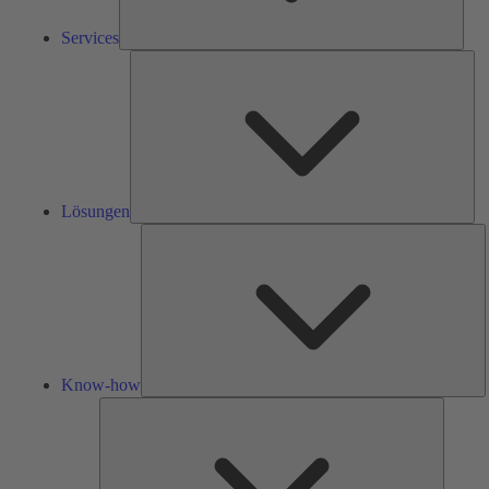
Services
Lös
Lösungen
K
h
Know-how
Tools