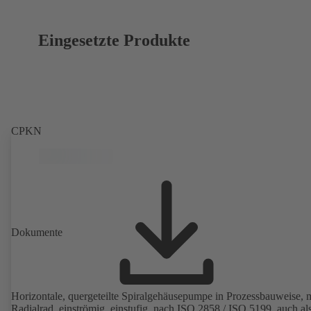
Eingesetzte Produkte
CPKN
Dokumente
Horizontale, quergeteilte Spiralgehäusepumpe in Prozessbauweise, m
Radialrad, einströmig, einstufig, nach ISO 2858 / ISO 5199, auch al