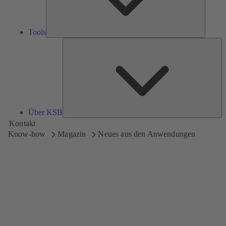
Tools
Üb
K
Über KSB
Kontakt
Know-how
Magazin
Neues aus den Anwendungen