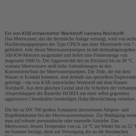
Ein von KSB entwickelter Werkstoff namens Noridur®
Das Meerwasser, das die thermische Anlage versorgt, wird von sech
Hochleistungspumpen des Typs CPKN aus einer Meerestiefe von 7
gefördert. Jede dieser Meerwasserpumpen ist mit drehzahlgeregelten
160-KW-Motoren ausgestattet und liefert eine Fördermenge von
insgesamt 1000 l/s. Die Aggressivität des im Rücklauf bis zu 30 °C
warmen Meerwassers stellt hohe Anforderungen an den
Korrosionsschutz der Meerwasserpumpen. Die Teile, die mit dem
Wasser in Kontakt kommen, sind deshalb aus speziellem Duplexstah
gefertigt – ein von KSB entwickelter Werkstoff mit dem Namen
Noridur®. Aus dem gleichen Grund sind die Scheiben der verbaute
Absperrklappen der Baureihe ISORIA mit einer selbst gegenüber
aggressiven Chemikalien beständigen Halar-Beschichtung versehen.
Die bis zu DN 700 großen Armaturen übernehmen Absperr- und
Regelfunktionen bei der Meerwasserentnahme. Zur Betätigung setzt
man auf robuste pneumatische oder manuelle Antriebe. Das
Meerwasser, dessen Temperatur von ca. 14 °C im Winter bis zu 22 
im Sommer beträgt, dient zur Versorgung der an die thermischen