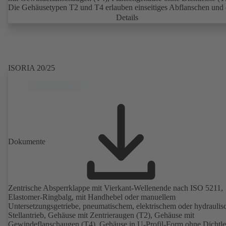
Die Gehäusetypen T2 und T4 erlauben einseitiges Abflanschen und
Einbau als Endarmatur mit Gegenflansch. Anschlüsse nach EN, A
Details
JIS.
ISORIA 20/25
Dokumente
Zentrische Absperrklappe mit Vierkant-Wellenende nach ISO 5211,
Elastomer-Ringbalg, mit Handhebel oder manuellem
Untersetzungsgetriebe, pneumatischem, elektrischem oder hydrauli
Stellantrieb, Gehäuse mit Zentrieraugen (T2), Gehäuse mit
Gewindeflanschaugen (T4), Gehäuse in U-Profil-Form ohne Dichtle