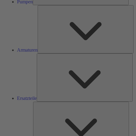
Pumpen
Ar
Armaturen
Ers
Ersatzteile
Serv