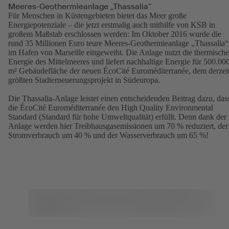
Meeres-Geothermieanlage „Thassalia”
Für Menschen in Küstengebieten bietet das Meer große
Energiepotenziale – die jetzt erstmalig auch mithilfe von KSB in
großem Maßstab erschlossen werden: Im Oktober 2016 wurde die
rund 35 Millionen Euro teure Meeres-Geothermieanlage „Thassalia“
im Hafen von Marseille eingeweiht. Die Anlage nutzt die thermische
Energie des Mittelmeeres und liefert nachhaltige Energie für 500.00
m² Gebäudefläche der neuen ÉcoCité Euroméditerranée, dem derzei
größten Stadterneuerungsprojekt in Südeuropa.
Die Thassalia-Anlage leistet einen entscheidenden Beitrag dazu, das
die ÉcoCité Euroméditerranée den High Quality Environmental
Standard (Standard für hohe Umweltqualität) erfüllt. Denn dank der
Anlage werden hier Treibhausgasemissionen um 70 % reduziert, der
Stromverbrauch um 40 % und der Wasserverbrauch um 65 %!