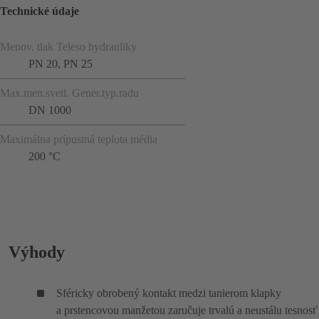
Technické údaje
Menov. tlak Teleso hydrauliky
PN 20, PN 25
Max.men.svetl. Gener.typ.radu
DN 1000
Maximálna prípustná teplota média
200 °C
Výhody
Sféricky obrobený kontakt medzi tanierom klapky
a prstencovou manžetou zaručuje trvalú a neustálu tesnosť