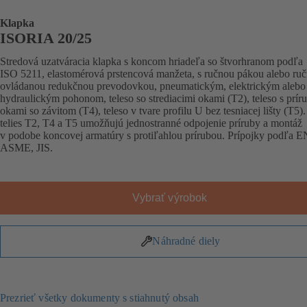
Klapka
ISORIA 20/25
Stredová uzatváracia klapka s koncom hriadeľa so štvorhranom podľa
ISO 5211, elastomérová prstencová manžeta, s ručnou pákou alebo ru
ovládanou redukčnou prevodovkou, pneumatickým, elektrickým alebo
hydraulickým pohonom, teleso so strediacimi okami (T2), teleso s prí
okami so závitom (T4), teleso v tvare profilu U bez tesniacej lišty (T5)
telies T2, T4 a T5 umožňujú jednostranné odpojenie príruby a montáž
v podobe koncovej armatúry s protiľahlou prírubou. Prípojky podľa E
ASME, JIS.
Vybrať výrobok
Náhradné diely
Prezrieť všetky dokumenty s stiahnutý obsah