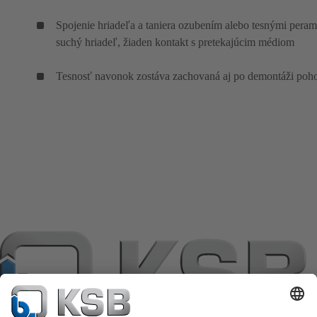
Spojenie hriadeľa a taniera ozubením alebo tesnými peram
suchý hriadeľ, žiaden kontakt s pretekajúcim médiom
Tesnosť navonok zostáva zachovaná aj po demontáži poh