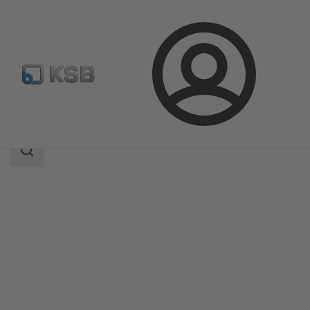
Prihlásenie
Produkty
Katalóg produktov
ISORIA 20/25
Oblasť
vyhľadávania
Oblasť
vyhľadávania