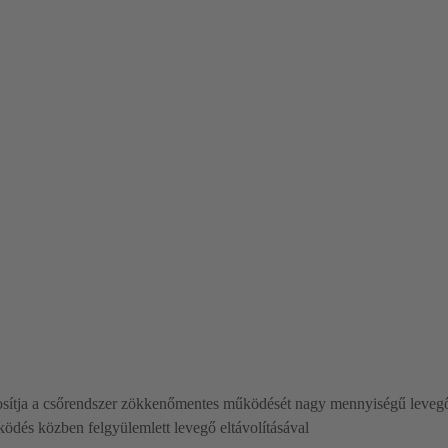
ztosítja a csőrendszer zökkenőmentes működését nagy mennyiségű levegő 
űködés közben felgyülemlett levegő eltávolításával