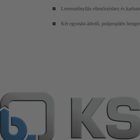
Leeresztőnyílás ellenőrzéshez és karban
Két egymást átfedő, polipropilén henger