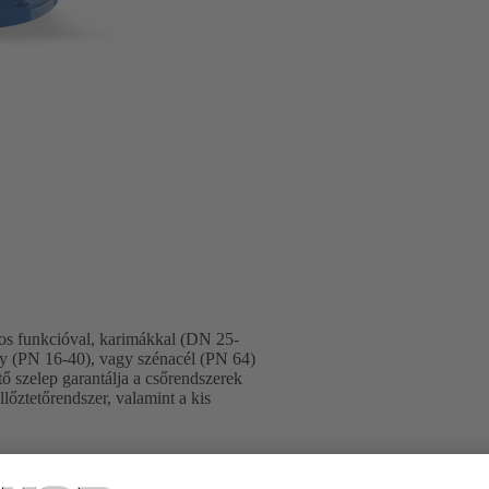
ros funkcióval, karimákkal (DN 25-
y (PN 16-40), vagy szénacél (PN 64)
tő szelep garantálja a csőrendszerek
őztetőrendszer, valamint a kis