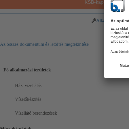
KSB-kapcsolat
Alkatrészek
Az összes dokumentum és letöltés megtekintése
Fő alkalmazási területek
Házi vízellátás
Vízelőkészítés
Vízellátó berendezések
Műszaki adatok