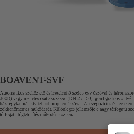
BOAVENT-SVF
Automatikus szellőztető és légtelenítő szelep egy úszóval és háromszo
300R) vagy menetes csatlakozással (DN 25-150), gömbgrafitos öntvén
ház, egykamrás kivitel polipropilén úszóval. A levegőztető- és légtelení
zökkenőmentes működését. Különleges jellemzője a nagy térfogatú szell
térfogatú légtelenítés működés közben.