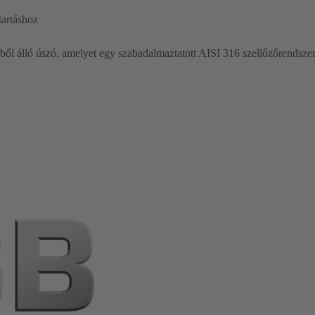
tartáshoz
ből álló úszó, amelyet egy szabadalmaztatott AISI 316 szellőzőrendszer