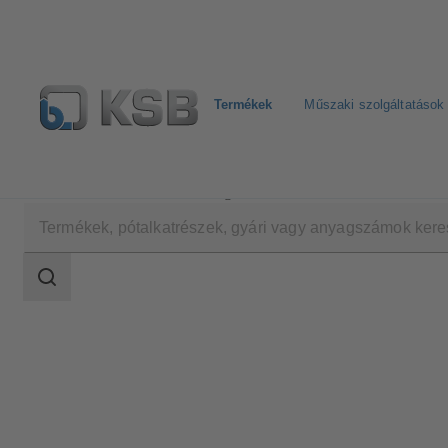
Termékek
Műszaki szolgáltatások
Termékek
Termékkatalógus
BOAVENT-SVF
Keresési
tartomány
Keresési
tartomány