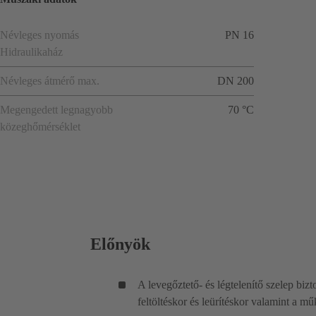
Névleges nyomás
PN 16
Hidraulikaház
Névleges átmérő max.
DN 200
Megengedett legnagyobb
70 °C
közeghőmérséklet
Előnyök
A levegőztető- és légtelenítő szelep bi
feltöltéskor és leürítéskor valamint a m