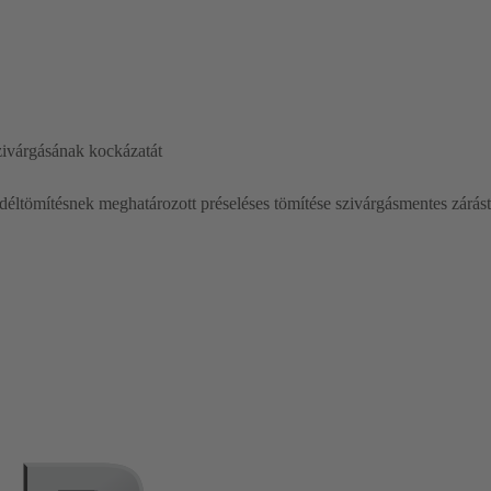
zivárgásának kockázatát
edéltömítésnek meghatározott préseléses tömítése szivárgásmentes zárást 