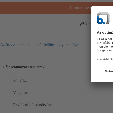
Termék kiválasztása
Alkatrészek
Az összes dokumentum és letöltés megtekintése
Fő alkalmazási területek
Bányászat
Vegyipar
Revétlenítő berendezések