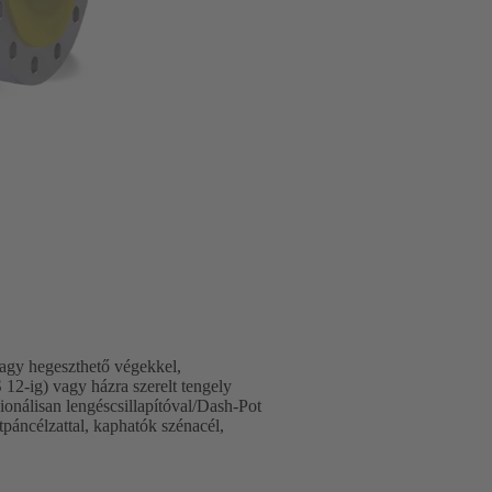
gy hegeszthető végekkel,
12-ig) vagy házra szerelt tengely
nálisan lengéscsillapítóval/Dash-Pot
tpáncélzattal, kaphatók szénacél,