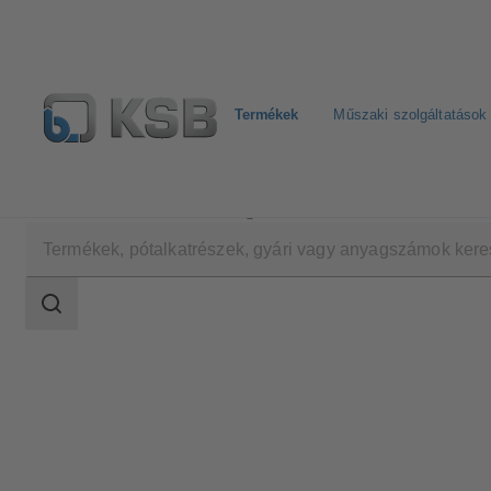
Termékek
Műszaki szolgáltatások
Termékek
Termékkatalógus
SICCA 150-600 SCC
Keresési
tartomány
Keresési
tartomány