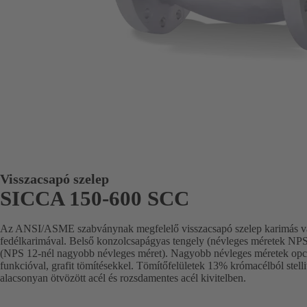
Visszacsapó szelep
SICCA 150-600 SCC
Az ANSI/ASME szabványnak megfelelő visszacsapó szelep karimás va
fedélkarimával. Belső konzolcsapágyas tengely (névleges méretek NPS 
(NPS 12-nél nagyobb névleges méret). Nagyobb névleges méretek opcio
funkcióval, grafit tömítésekkel. Tömítőfelületek 13% krómacélból stelli
alacsonyan ötvözött acél és rozsdamentes acél kivitelben.