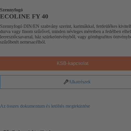
Szennyfogó
ECOLINE FY 40
Szennyfogó DIN/EN szabvány szerint, karimákkal, ferdeülékes kivitel
durva vagy finom szűrővel, minden névleges méretben a fedélben elhel
leeresztőcsavarral, ház szürkeöntvényből, vagy gömbgrafitos öntvényb
szűrőbetét nemesacélból.
KSB-kapcsolat
Alkatrészek
Az összes dokumentum és letöltés megtekintése