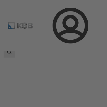
Bejelentkezés
Termékek
Termékkatalógus
ECOLINE FY 40
Keresési
tartomány
Keresési
tartomány