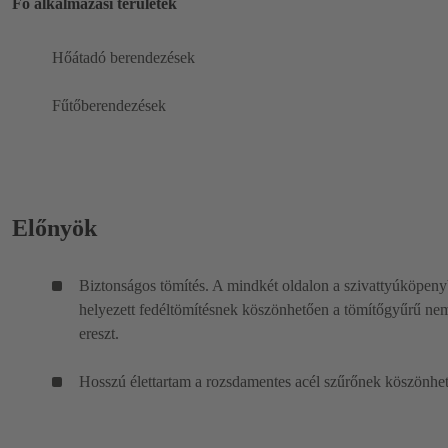
Fő alkalmazási területek
Hőátadó berendezések
Fűtőberendezések
Előnyök
Biztonságos tömítés. A mindkét oldalon a szivattyúköpen
helyezett fedéltömítésnek köszönhetően a tömítőgyűrű ne
ereszt.
Hosszú élettartam a rozsdamentes acél szűrőnek köszönhe