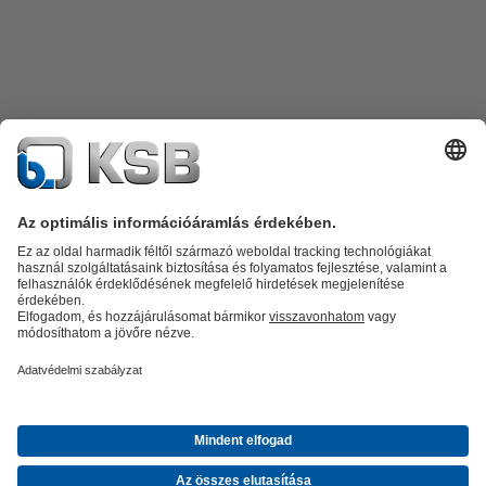
Termékkatalógus
Alkatrészek
Műszaki szolgáltatások
Szoftver és
know-how
Termékkategóriák
Szennyvíztechnológia
Víztechnológia
Ipar
Épületgépészet
Energia
A KSB Magyarországon
Kiállítások, konferenciák
Hírek
Közösségi