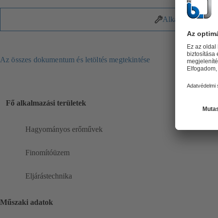
Alkatrészek
Az összes dokumentum és letöltés megtekintése
Fő alkalmazási területek
Hagyományos erőművek
Finomítóüzem
Eljárástechnika
Műszaki adatok