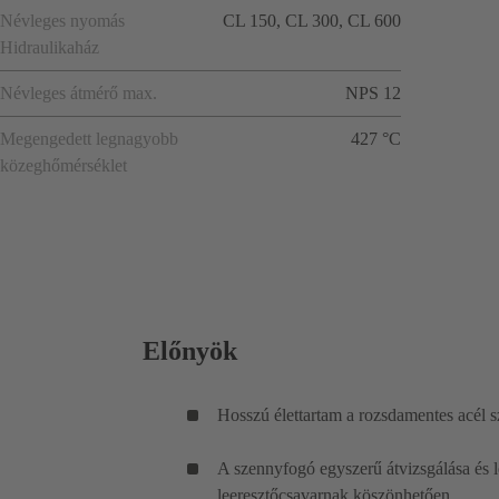
Névleges nyomás
CL 150, CL 300, CL 600
Hidraulikaház
Névleges átmérő max.
NPS 12
Megengedett legnagyobb
427 °C
közeghőmérséklet
Előnyök
Hosszú élettartam a rozsdamentes acél 
A szennyfogó egyszerű átvizsgálása és le
leeresztőcsavarnak köszönhetően