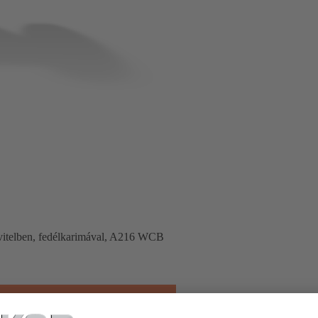
vitelben, fedélkarimával, A216 WCB