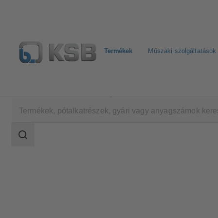
Termékek
Műszaki szolgáltatások
Termékek
Termékkatalógus
ECOLINE FYC 150-6
Keresési
tartomány
Keresési
tartomány