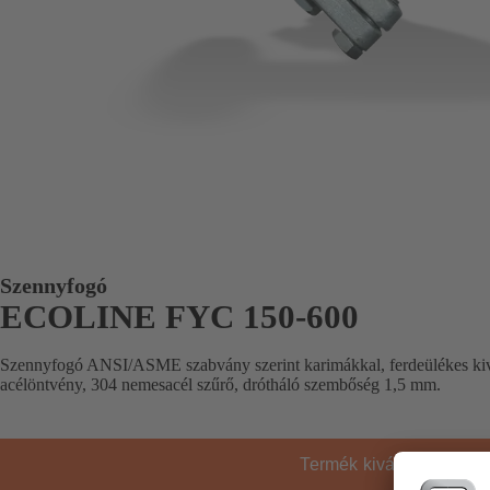
Szennyfogó
ECOLINE FYC 150-600
Szennyfogó ANSI/ASME szabvány szerint karimákkal, ferdeülékes ki
acélöntvény, 304 nemesacél szűrő, drótháló szembőség 1,5 mm.
Termék kiválasztása