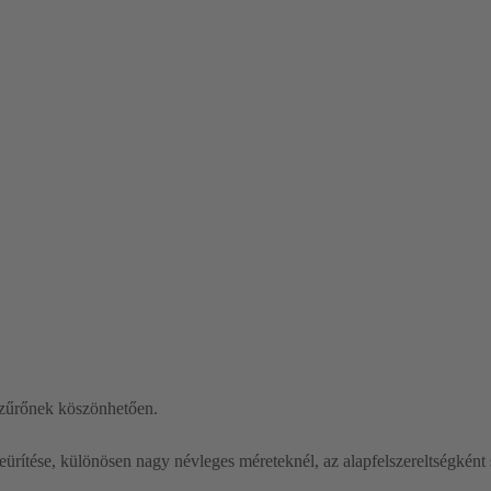
szűrőnek köszönhetően.
ürítése, különösen nagy névleges méreteknél, az alapfelszereltségként s