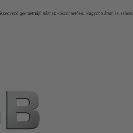
láskedvező geometriájú háznak köszönhetően. Nagyobb áramlási sebess