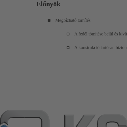
Előnyök
Megbízható tömítés
A fedél tömítése belül és kív
A konstrukció tartósan biztons