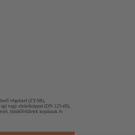
thető végekkel (ZYSB),
0-ig) vagy elzárókúppal (DN 125-től),
kezet, tömítőfelületek kopásnak és