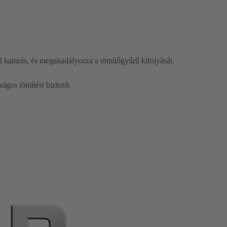
ül kamrás, és megakadályozza a tömítőgyűrű kifolyását.
ágos tömítést biztosít.