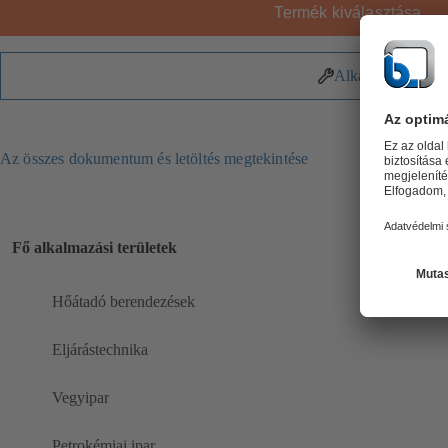
Termék kiválasztása
Alkatrészek
Az összes dokumentum és letöltés megtekintése
Fő alkalmazási területek
Hőátadó berendezések
Eljárástechnika
Vegyipar
Petrokémiai ipar