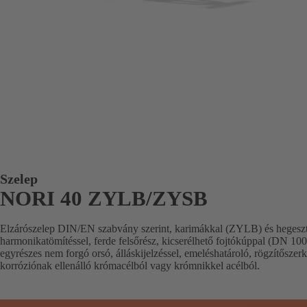
Szelep
NORI 40 ZYLB/ZYSB
Elzárószelep DIN/EN szabvány szerint, karimákkal (ZYLB) és hegesz
harmonikatömítéssel, ferde felsőrész, kicserélhető fojtókúppal (DN 10
egyrészes nem forgó orsó, álláskijelzéssel, emeléshatároló, rögzítőszer
korróziónak ellenálló krómacélból vagy krómnikkel acélból.