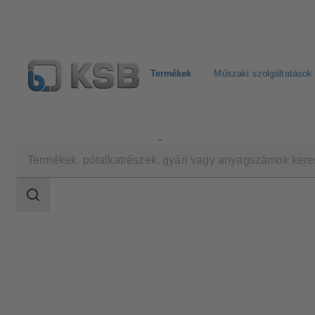
Termékek
Műszaki szolgáltatások
Termékek
Termékkatalógus
NORI 40 ZYLB/ZYS
Keresési
tartomány
Keresési
tartomány