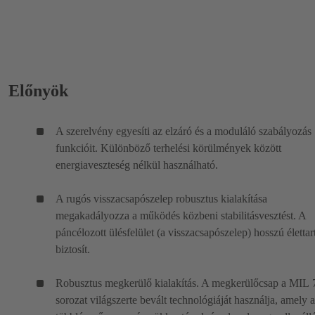
Előnyök
A szerelvény egyesíti az elzáró és a moduláló szabályozás
funkcióit. Különböző terhelési körülmények között
energiaveszteség nélkül használható.
A rugós visszacsapószelep robusztus kialakítása
megakadályozza a működés közbeni stabilitásvesztést. A
páncélozott ülésfelület (a visszacsapószelep) hosszú életta
biztosít.
Robusztus megkerülő kialakítás. A megkerülőcsap a MIL
sorozat világszerte bevált technológiáját használja, amely a