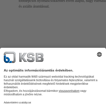
többlépcsős nyomáscsökkentés elvén alapul, nagy ellenállá
és axiális áramlással.