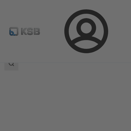
Bejelentkezés
Termékek
Termékkatalógus
MIL 90000
Keresési
tartomány
Keresési
tartomány