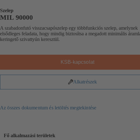
Szelep
MIL 90000
A szabadonfutó visszacsapószelep egy többfunkciós szelep, amelynek
elsődleges feladata, hogy mindig biztosítsa a megadott minimális áramlá
keringető szivattyún keresztül.
KSB-kapcsolat
Alkatrészek
Az összes dokumentum és letöltés megtekintése
Fő alkalmazási területek