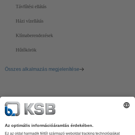
Távfűtési ellátás
Házi vízellátás
Klímaberendezések
Hűtőkörök
Összes alkalmazás megjelenítése