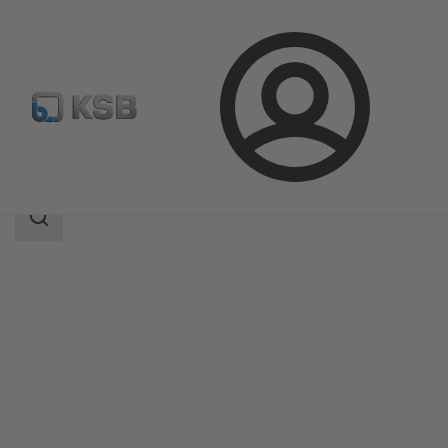
Bejelentkezés
Termékek
Termékkatalógus
BOA-Control SBV
Keresési
tartomány
Keresési
tartomány