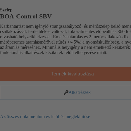
Szelep
BOA-Control SBV
Karbantartást nem igénylő strangszabályozó- és mérőszelep belső mene
csatlakozással, ferde ülékes változat, fokozatmentes előbeállítás 360 f
olvasható helyzetkijelzéssel. Emeléshatárolás és 2 mérőcsatlakozás fix
mérőperemes áramlásmérővel (tűrés +/- 5%) a nyomáskülönbség, a ny
az áramlás méréséhez. Minimális helyigény a nem emelkedő kézikerék 
funkcionális alkatrészek kézikerék felőli elhelyezése miatt.
Termék kiválasztása
Alkatrészek
Az összes dokumentum és letöltés megtekintése