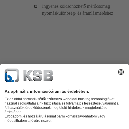
Ingyenes kölcsönözhető mérőcsomag
nyomáskülönbség- és áramlásméréshez