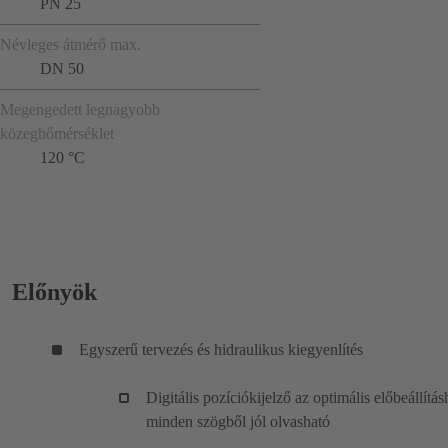
PN 25
Névleges átmérő max.
DN 50
Megengedett legnagyobb
közeghőmérséklet
120 °C
Előnyök
Egyszerű tervezés és hidraulikus kiegyenlítés
Digitális pozíciókijelző az optimális előbeállítás
minden szögből jól olvasható