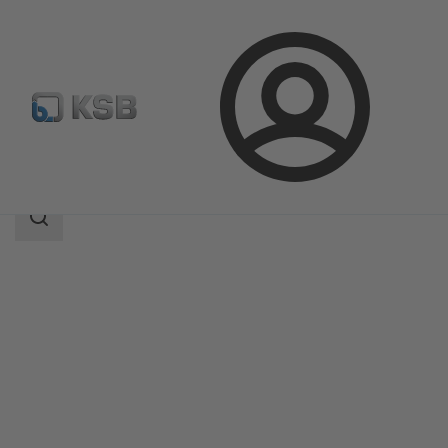
Bejelentkezés
Termékek
Termékkatalógus
BOA-Control PIC
Keresési
tartomány
Keresési
tartomány