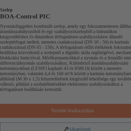
Szelep
BOA-Control PIC
Nyomásfüggetlen kombinált szelep, amely egy fokozatmentesen állítha
áramlásszabályozóból és egy szabályozószelepből a hidraulikus
kiegyenlítéshez és dinamikus térfogatáram-szabályozáshoz állandó
szeleptérfogat mellett, menetes csatlakozással (DN 10 - 50) és karimás
csatlakozással (DN 65 - 150). A térfogatáram előírt értékének fokozatm
beállítása közvetlenül a szelepnél a digitális skála segítségével, mechan
blokkolási funkcióval. Mérőkarmantyúkkal a nyomás és a fennálló min
differenciálnyomás szabályozásához. Különböző áramlásszabályozási
tartományokban (LF/HF) kapható 43 és 8586 l/h között a menetes
tartományban, valamint 4,4 és 160 m³/h között a karimás tartományba
állítómű (M 30 x 1,5) felszerelésének kiegészítő lehetősége egy tovább
változó, például a szobahőmérséklet elektromos szabályozásához a
térfogatáram beállításán keresztül.
Termék kiválasztása
Alkatrészek