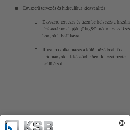
Egyszerű tervezés és hidraulikus kiegyenlítés
Egyszerű tervezés és üzembe helyezés a kiszámí
térfogatáram alapján (Plug&Play), nincs szüksé
bonyolult beállításra
Rugalmas alkalmazás a különböző beállítási
tartományoknak köszönhetően, fokozatmentes
beállítással