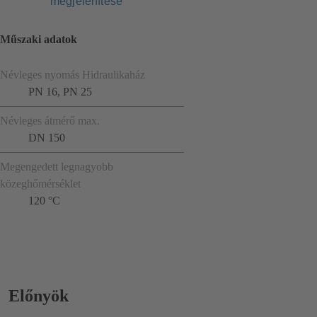
megjelenítése
Műszaki adatok
Névleges nyomás Hidraulikaház
PN 16, PN 25
Névleges átmérő max.
DN 150
Megengedett legnagyobb
közeghőmérséklet
120 °C
Előnyök