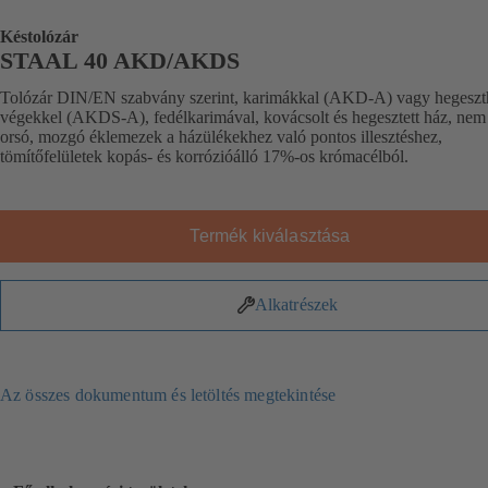
Késtolózár
STAAL 40 AKD/AKDS
Tolózár DIN/EN szabvány szerint, karimákkal (AKD-A) vagy hegeszt
végekkel (AKDS-A), fedélkarimával, kovácsolt és hegesztett ház, nem
orsó, mozgó éklemezek a házülékekhez való pontos illesztéshez,
tömítőfelületek kopás- és korrózióálló 17%-os krómacélból.
Termék kiválasztása
Alkatrészek
Az összes dokumentum és letöltés megtekintése