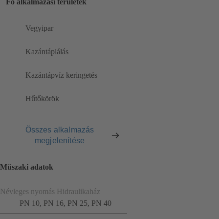
Fő alkalmazási területek
Vegyipar
Kazántáplálás
Kazántápvíz keringetés
Hűtőkörök
Összes alkalmazás
megjelenítése
Műszaki adatok
Névleges nyomás Hidraulikaház
PN 10, PN 16, PN 25, PN 40