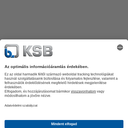
Termékkatalógus
Alkatrészek
Műszaki szolgáltatások
Szoftver és
know-how
Termékkategóriák
Szennyvíztechnológia
Víztechnológia
Ipar
Épületgépészet
Energia