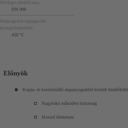
Névleges átmérő max.
DN 900
Megengedett legnagyobb
közeghőmérséklet
450 °C
Előnyök
Kopás- és korrózióálló alapanyagokból készült tömítőfelül
Nagyfokú működési biztonság
Hosszú élettartam