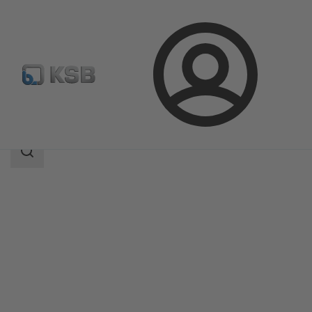
Bejelentkezés
Termékek
Termékkatalógus
STAAL 40 AKD/AKDS
Keresési
tartomány
Keresési
tartomány