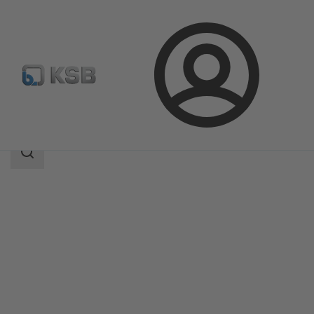
Bejelentkezés
Termékek
Termékkatalógus
ECOLINE GTB 150-600
Keresési
tartomány
Keresési
tartomány