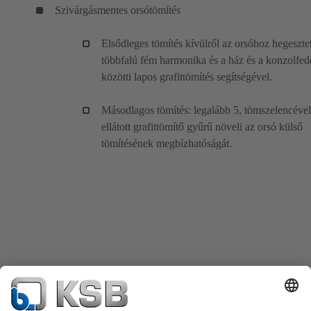
Szivárgásmentes orsótömítés
Elsődleges tömítés kívülről az orsóhoz hegesztet
többfalú fém harmonika és a ház és a konzolfed
közötti lapos grafittömítés segítségével.
Másodlagos tömítés: legalább 5, tömszelencével
ellátott grafittömítő gyűrű növeli az orsó külső
tömítésének megbízhatóságát.