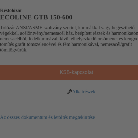
Késtolózár
ECOLINE GTB 150-600
Tolózár ANSI/ASME szabvány szerint, karimákkal vagy hegeszthető
végekkel, acélöntvény/nemesacél ház, beépített részek és harmonikatö
nemesacélból, fedélkarimával, kívül elhelyezkedő orsómenet és kengye
tömítés grafit-tömszelencével és fém harmonikával, nemesacél/grafit
tömítőgyűrűk.
KSB-kapcsolat
Alkatrészek
Az összes dokumentum és letöltés megtekintése