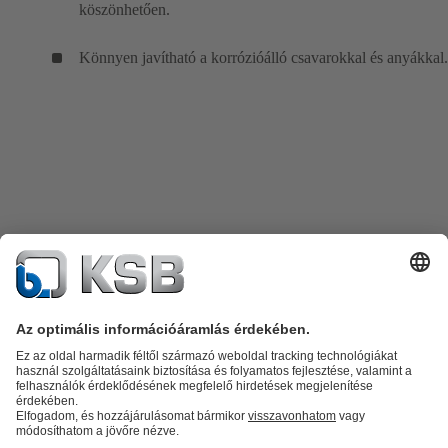
köszönhetően.
Könnyen javítható a korrózióálló csavarokkal és anyákkal.