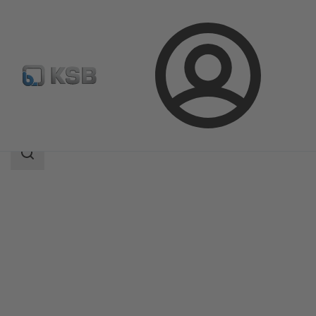
Bejelentkezés
Termékek
Termékkatalógus
NORI 40 RXL/RXS
Keresési
tartomány
Keresési
tartomány