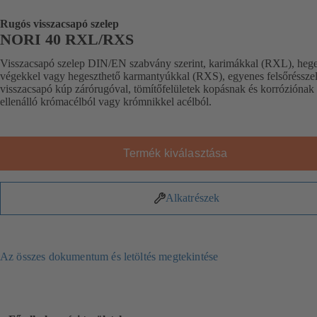
Rugós visszacsapó szelep
NORI 40 RXL/RXS
Visszacsapó szelep DIN/EN szabvány szerint, karimákkal (RXL), hege
végekkel vagy hegeszthető karmantyúkkal (RXS), egyenes felsőrésszel
visszacsapó kúp zárórugóval, tömítőfelületek kopásnak és korróziónak
ellenálló krómacélból vagy krómnikkel acélból.
Termék kiválasztása
Alkatrészek
Az összes dokumentum és letöltés megtekintése