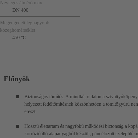
Névleges átmérő max.
DN 400
Megengedett legnagyobb
közeghőmérséklet
450 °C
Előnyök
Biztonságos tömítés. A mindkét oldalon a szivattyúköpen
helyezett fedéltömítésnek köszönhetően a tömítőgyűrű ne
ereszt.
Hosszú élettartam és nagyfokú működési biztonság a kopá
korrózióálló alapanyagból készült, páncélozott szelepülék