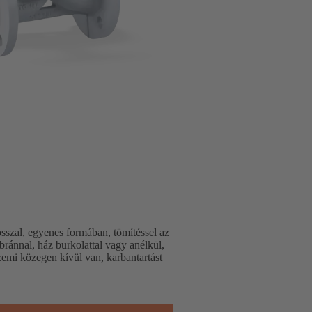
szal, egyenes formában, tömítéssel az
ránnal, ház burkolattal vagy anélkül,
üzemi közegen kívül van, karbantartást