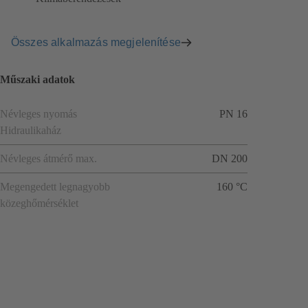
Összes alkalmazás megjelenítése
Műszaki adatok
Névleges nyomás
PN 16
Hidraulikaház
Névleges átmérő max.
DN 200
Megengedett legnagyobb
160 °C
közeghőmérséklet