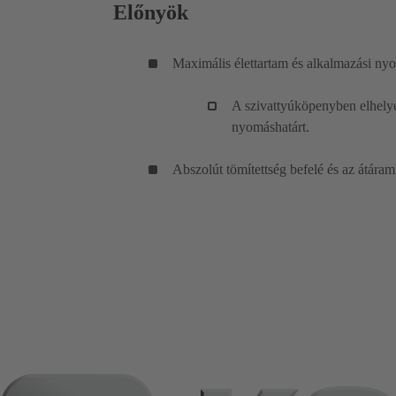
Előnyök
Maximális élettartam és alkalmazási ny
A szivattyúköpenyben elhelye
nyomáshatárt.
Abszolút tömítettség befelé és az átára