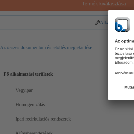
Termék kiválasztása
Alkatrészek
Az összes dokumentum és letöltés megtekintése
Fő alkalmazási területek
Vegyipar
Homogenizálás
Ipari recirkulációs rendszerek
Klímaberendezések