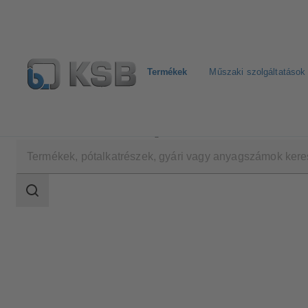
Termékek
Műszaki szolgáltatások
Termékek
Termékkatalógus
SISTO-16S
Keresési
tartomány
Keresési
tartomány