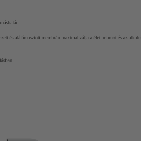
omáshatár
zett és alátámasztott membrán maximalizálja a élettartamot és az alkal
mlásban