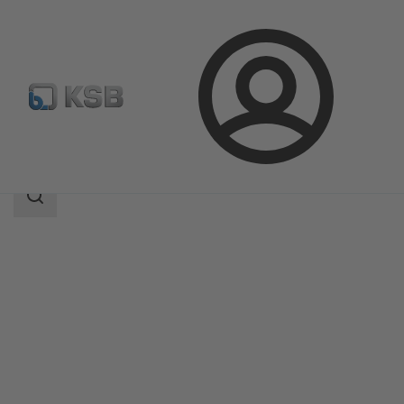
Bejelentkezés
Termékek
Termékkatalógus
BTR
Keresési
tartomány
Keresési
tartomány