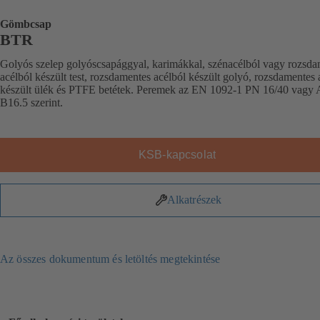
Gömbcsap
BTR
Golyós szelep golyóscsapággyal, karimákkal, szénacélból vagy rozsda
acélból készült test, rozsdamentes acélból készült golyó, rozsdamentes 
készült ülék és PTFE betétek. Peremek az EN 1092-1 PN 16/40 vagy
B16.5 szerint.
KSB-kapcsolat
Alkatrészek
Az összes dokumentum és letöltés megtekintése