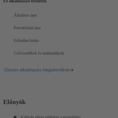
Fő alkalmazási területek
Általános ipar
Petrokémiai ipar
Erőműtechnika
Csővezetékek és tanktartályok
Összes alkalmazás megjelenítése
Előnyök
Kifúvás elleni védelem a tengelyhez