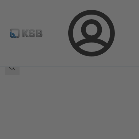
Bejelentkezés
Termékek
Termékkatalógus
AMTROBOX M
Keresési
tartomány
Keresési
tartomány