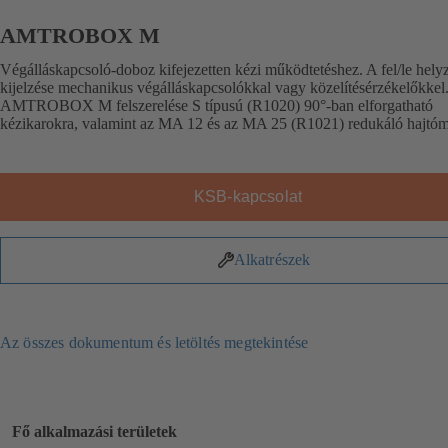
AMTROBOX M
Végálláskapcsoló-doboz kifejezetten kézi működtetéshez. A fel/le hely
kijelzése mechanikus végálláskapcsolókkal vagy közelítésérzékelőkkel
AMTROBOX M felszerelése S típusú (R1020) 90°-ban elforgatható
kézikarokra, valamint az MA 12 és az MA 25 (R1021) redukáló hajtóm
KSB-kapcsolat
Alkatrészek
Az összes dokumentum és letöltés megtekintése
Fő alkalmazási területek