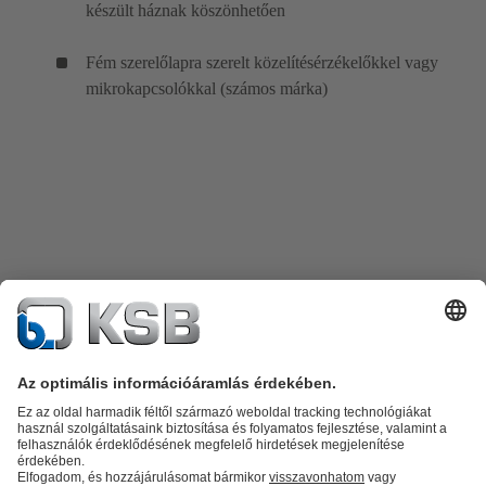
készült háznak köszönhetően
Fém szerelőlapra szerelt közelítésérzékelőkkel vagy
mikrokapcsolókkal (számos márka)