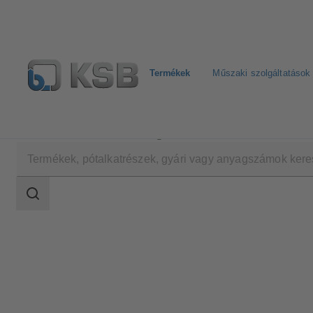
Termékek
Műszaki szolgáltatások
Termékek
Termékkatalógus
SISTO-SK-i
Keresési
tartomány
Keresési
tartomány