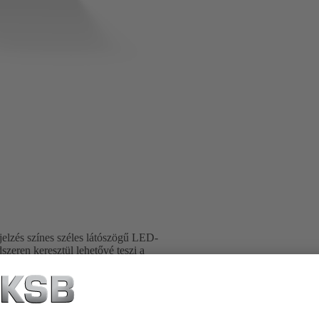
tjelzés színes széles látószögű LED-
szeren keresztül lehetővé teszi a
s mikrokontroller alapú kiértékelő
átószögű LED-ek jelzik, elektromosan
ható, inicializálás után azonnal