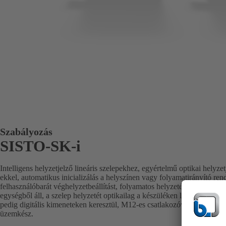
Szabályozás
SISTO-SK-i
Intelligens helyzetjelző lineáris szelepekhez, egyértelmű optikai helyze
ekkel, automatikus inicializálás a helyszínen vagy folyamatirányító rend
felhasználóbarát véghelyzetbeállítást, folyamatos helyzetérzékelésből é
egységből áll, a szelep helyzetét optikailag a készüléken lévő széles l
pedig digitális kimeneteken keresztül, M12-es csatlakozóval csatlakoztat
üzemkész.