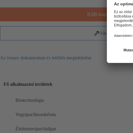
KSB-kapcsolat
Alkatrészek
Az összes dokumentum és letöltés megtekintése
Fő alkalmazási területek
Biotechnológia
Vegyipar/finomkémia
Élelmiszeripar/italipar