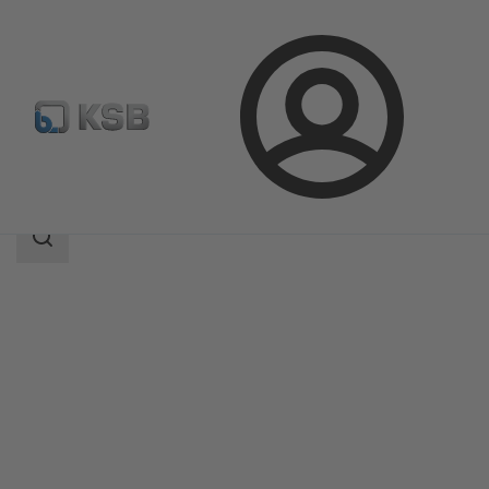
Bejelentkezés
Termékek
Termékkatalógus
MA
Keresési
tartomány
Keresési
tartomány