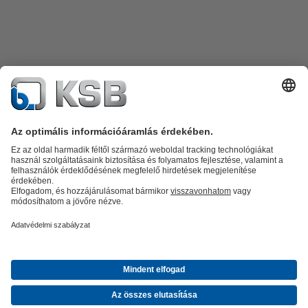
Termékkatalógus
Alkatrészek
Műszaki szolgáltatások
Szoftver és
know-how
Termékkategóriák
Szennyvíztechnológia
Víztechnológia
Ipar
Épületgépészet
Energia
A KSB Magyarországon
Kiállítások, konferenciák
Hírek
Közösségi
média