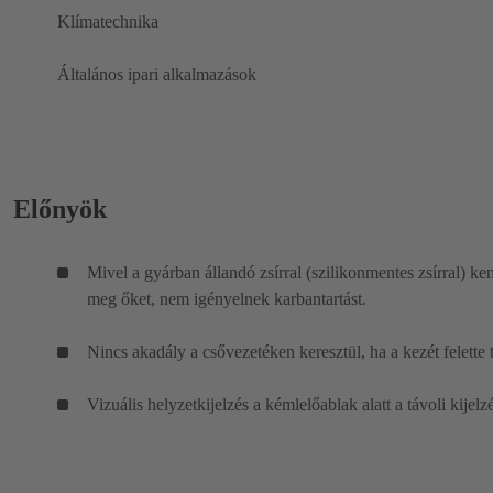
Klímatechnika
Általános ipari alkalmazások
Előnyök
Mivel a gyárban állandó zsírral (szilikonmentes zsírral) ke
meg őket, nem igényelnek karbantartást.
Nincs akadály a csővezetéken keresztül, ha a kezét felette t
Vizuális helyzetkijelzés a kémlelőablak alatt a távoli kijelz