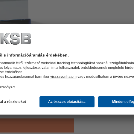
vattyúval, ebből az egyik
függő be- és kikapcsolás.