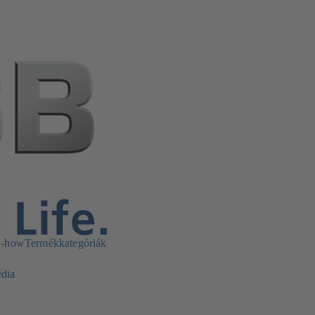
w-how
Termékkategóriák
dia