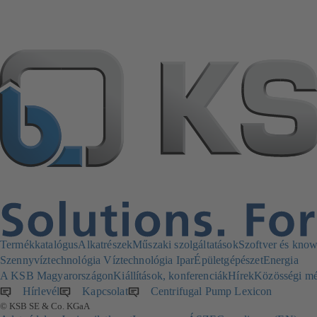
Termékkatalógus
Alkatrészek
Műszaki szolgáltatások
Szoftver és kno
Szennyvíztechnológia
Víztechnológia
Ipar
Épületgépészet
Energia
A KSB Magyarországon
Kiállítások, konferenciák
Hírek
Közösségi mé
Hírlevél
(új
Kapcsolat
Centrifugal Pump Lexicon
© KSB SE & Co. KGaA
lapon