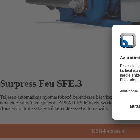
Surpress Feu SFE.3
Teljesen automatikus nyomásfokozó berendezés két vízszintes blokkszi
tartalékszivattyú. Felépítés az APSAD R5 irányelv szerint. Nyomástól 
BoosterControl szabályozó berendezéssel automatizált.
KSB-kapcsolat