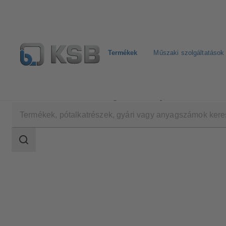
Termékek
Műszaki szolgáltatások
Termékek
Termékkatalógus
Surpress Feu SFE.3
Keresési
tartomány
Keresési
tartomány