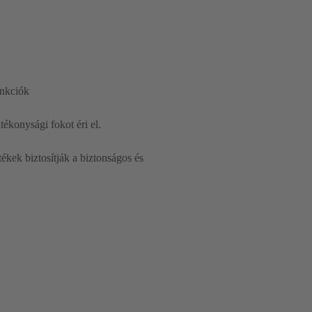
unkciók
ékonysági fokot éri el.
kek biztosítják a biztonságos és