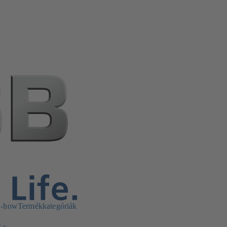
w-how
Termékkategóriák