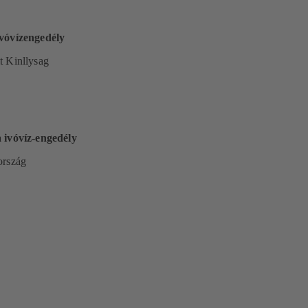
vóvízengedély
t Kinllysag
 ivóvíz-engedély
ország