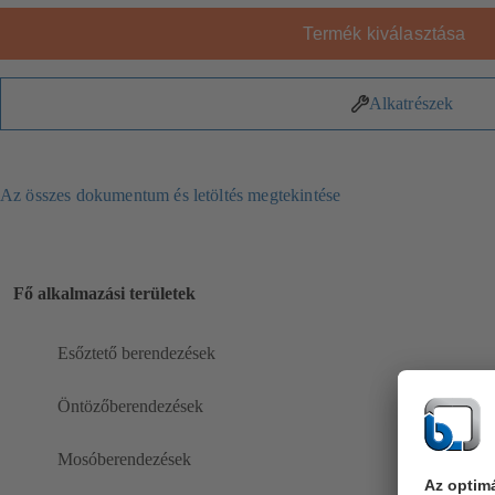
Termék kiválasztása
Alkatrészek
Az összes dokumentum és letöltés megtekintése
Fő alkalmazási területek
Esőztető berendezések
Öntözőberendezések
Mosóberendezések