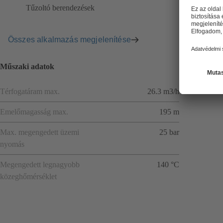
Tűzoltó berendezések
Összes alkalmazás megjelenítése
Műszaki adatok
Térfogatáram max.
26.3 m3/h
Emelőmagasság max.
195 m
Max. megengedett üzemi
25 bar
nyomás
Megengedett legnagyobb
140 °C
közeghőmérséklet