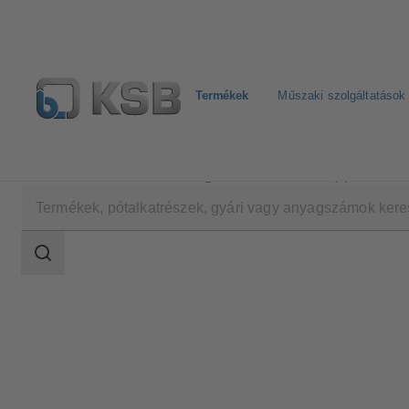
Termékek
Műszaki szolgáltatások
Termékek
Termékkatalógus
Movitec H(S)I
Keresési
tartomány
Keresési
tartomány