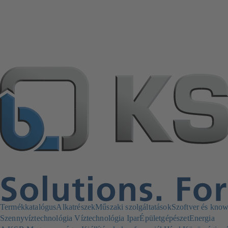
Termékkatalógus
Alkatrészek
Műszaki szolgáltatások
Szoftver és kno
Szennyvíztechnológia
Víztechnológia
Ipar
Épületgépészet
Energia