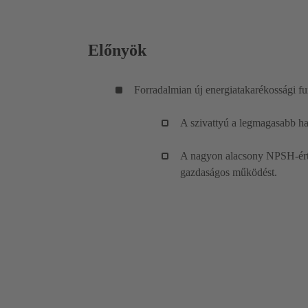
Előnyök
Forradalmian új energiatakarékossági f
A szivattyú a legmagasabb hat
A nagyon alacsony NPSH-érté
gazdaságos működést.