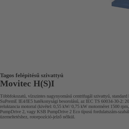
Tagos felépítésű szivattyú
Movitec H(S)I
Többfokozatú, vízszintes nagynyomású centrifugál szivattyú, standard
SuPremE IE4/IE5 hatékonysági besorolású, az IEC TS 60034-30-2: 201
reluktancia motorral (kivétel: 0,55 kW/ 0,75 kW motorméret 1500 rpm,
PumpDrive 2, vagy KSB PumpDrive 2 Eco típusú fordulatszám-szabály
üzemeltetéshez, rotorpozíció-jelző nélkül.