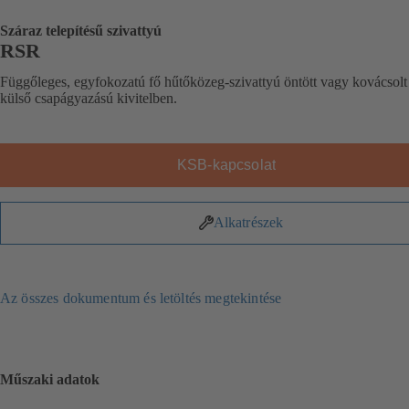
Száraz telepítésű szivattyú
RSR
Függőleges, egyfokozatú fő hűtőközeg-szivattyú öntött vagy kovácsolt
külső csapágyazású kivitelben.
KSB-kapcsolat
Alkatrészek
Az összes dokumentum és letöltés megtekintése
Műszaki adatok