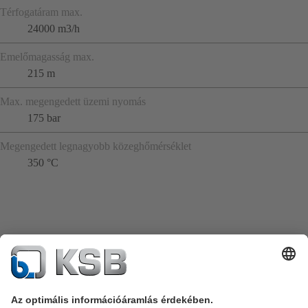
Térfogatáram max.
24000 m3/h
Emelőmagasság max.
215 m
Max. megengedett üzemi nyomás
175 bar
Megengedett legnagyobb közeghőmérséklet
350 °C