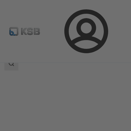
Bejelentkezés
Termékek
Termékkatalógus
RSR
Keresési
tartomány
Keresési
tartomány