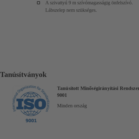
A szivattyú 9 m szívómagasságig önfelszívó.
Lábszelep nem szükséges.
Tanúsítványok
Tanúsított Minőségirányítási Rendsze
9001
Minden ország