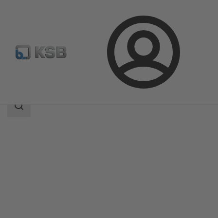
Bejelentkezés
Termékek
Termékkatalógus
Etaprime L
Keresési
tartomány
Keresési
tartomány