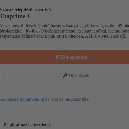
Száraz telepítésű szivattyú
Etaprime L
Vízszintes, önfelszívó spirálházas szivattyú, egyfokozatú, nyitott többl
járókerékkel, 40-40-140 beépítési mérettől csapágytartóval, technológia
folyamatba építhető (back-pull-out) kivitelben, ATEX kivitel elérhető.
KSB-kapcsolat
Alkatrészek
Az összes dokumentum és letöltés megtekintése
Fő alkalmazási területek