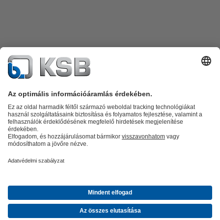
Termékkatalógus
Alkatrészek
Műszaki szolgáltatások
Szoftver és
know-how
Termékkategóriák
Szennyvíztechnológia
Víztechnológia
Ipar
Épületgépészet
Energia
A KSB Magyarországon
Kiállítások, konferenciák
Hírek
Közösségi
média