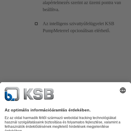
alapértelmezés szerint az üzemi pontra van
beállítva.
Az intelligens szivattyúfelügyelet KSB
PumpMeterrel opcionálisan elérhető.