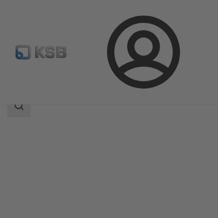
Bejelentkezés
Termékek
Termékkatalógus
Etaline-R
Keresési
tartomány
Keresési
tartomány