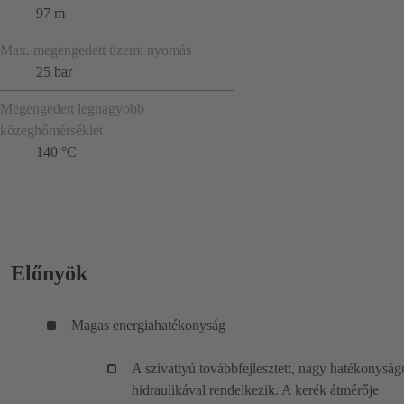
97 m
Max. megengedett üzemi nyomás
25 bar
Megengedett legnagyobb
közeghőmérséklet
140 °C
Előnyök
Magas energiahatékonyság
A szivattyú továbbfejlesztett, nagy hatékonyság
hidraulikával rendelkezik. A kerék átmérője