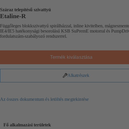
Száraz telepítésű szivattyú
Etaline-R
Függőleges blokkszivattyú spirálházzal, inline kivitelben, mágnesmente
IE4/IE5 hatékonysági besorolású KSB SuPremE motorral és PumpDri
fordulatszám-szabályozó rendszerrel.
Termék kiválasztása
Alkatrészek
Az összes dokumentum és letöltés megtekintése
Fő alkalmazási területek