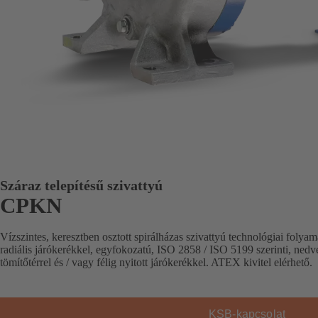
Száraz telepítésű szivattyú
CPKN
Vízszintes, keresztben osztott spirálházas szivattyú technológiai folyam
radiális járókerékkel, egyfokozatú, ISO 2858 / ISO 5199 szerinti, nedv
tömítőtérrel és / vagy félig nyitott járókerékkel. ATEX kivitel elérhető.
KSB-kapcsolat