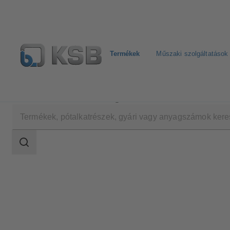
Termékek
Műszaki szolgáltatások
Termékek
Termékkatalógus
CPKN
Keresési
tartomány
Keresési
tartomány