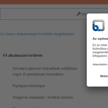
Alkatrészek
Az összes dokumentum és letöltés megtekintése
Fő alkalmazási területek
Szivattyú agresszív folyadékok szállítására
vegyi- és petrokémiai üzemekben
Papíripar/cellulózipar
Tengervíz-sótalanítás / fordított ozmózis