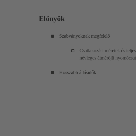
Előnyök
Szabványoknak megfelelő
Csatlakozási méretek és telj
névleges átmérőjű nyomócsat
Hosszabb állásidők