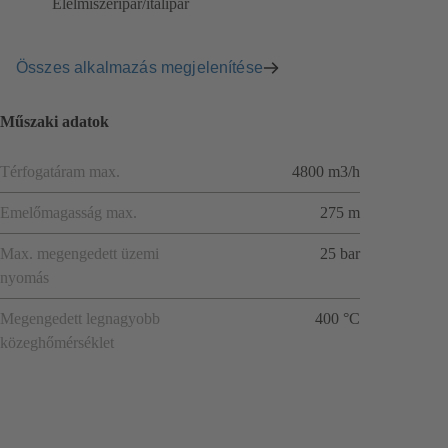
Élelmiszeripar/italipar
Összes alkalmazás megjelenítése
Műszaki adatok
Térfogatáram max.
4800 m3/h
Emelőmagasság max.
275 m
Max. megengedett üzemi
25 bar
nyomás
Megengedett legnagyobb
400 °C
közeghőmérséklet