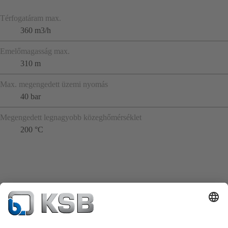
Térfogatáram max.
360 m3/h
Emelőmagasság max.
310 m
Max. megengedett üzemi nyomás
40 bar
Megengedett legnagyobb közeghőmérséklet
200 °C