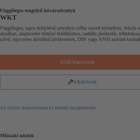
Függőleges tengelyű búvárszivattyú
WKT
Függőleges, tagos felépítésű szivattyú csőbe szerelt kivitelben, felszín al
aknában, alapkeretre történő felállításhoz, radiális járókerék, többfokoz
szívó, egyszeres átömlésű járókerekek, DIN vagy ANSI szerinti karimá
KSB-kapcsolat
Alkatrészek
Az összes dokumentum és letöltés megtekintése
Műszaki adatok