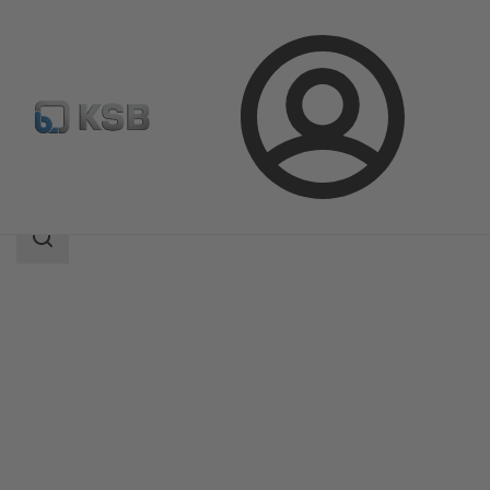
Bejelentkezés
Termékek
Termékkatalógus
WKT
Keresési
tartomány
Keresési
tartomány