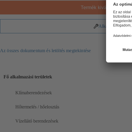
Termék kiválasztása
Alkatrészek
Az összes dokumentum és letöltés megtekintése
Fő alkalmazási területek
Klímaberendezések
Hőtermelés / hőelosztás
Vízellátó berendezések