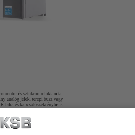
kronmotor és szinkron reluktancia
ny analóg jelek, terepi busz vagy
 falra és kapcsolószekrénybe is
ó nélkül. A PumpDrive R a PumpDrive 2
 VAC) vagy 400 kW (kérésre, hálózati