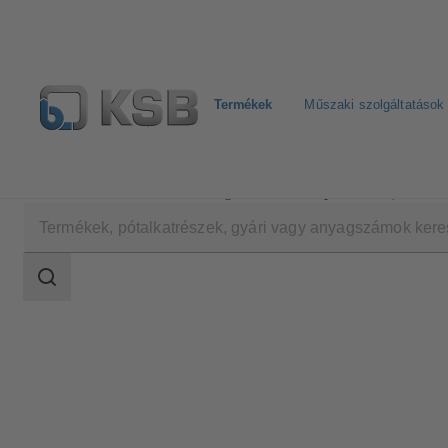
Termékek
Műszaki szolgáltatások
Termékek
Termékkatalógus
PumpDrive R (KSB202
Keresési
tartomány
Keresési
tartomány