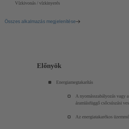
Vízkivonás / vízkinyerés
Összes alkalmazás megjelenítése
Előnyök
Energiamegtakarítás
A nyomásszabályozás vagy a 
áramlásfüggő csőcsúszási vesz
Az energiatakarékos üzemmód