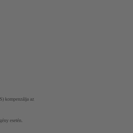
S) kompenzálja az
gény esetén.