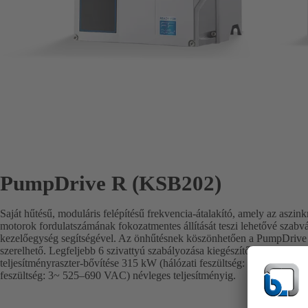
PumpDrive R (KSB202)
Saját hűtésű, moduláris felépítésű frekvencia-átalakító, amely az aszin
motorok fordulatszámának fokozatmentes állítását teszi lehetővé szabvá
kezelőegység segítségével. Az önhűtésnek köszönhetően a PumpDrive R
szerelhető. Legfeljebb 6 szivattyú szabályozása kiegészítő szabályoz
teljesítményraszter-bővítése 315 kW (hálózati feszültség: 3~ 380–480
feszültség: 3~ 525–690 VAC) névleges teljesítményig.