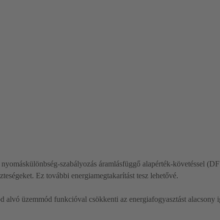
nyomáskülönbség-szabályozás áramlásfüggő alapérték-követéssel (DF
teségeket. Ez további energiamegtakarítást tesz lehetővé.
 alvó üzemmód funkcióval csökkenti az energiafogyasztást alacsony i