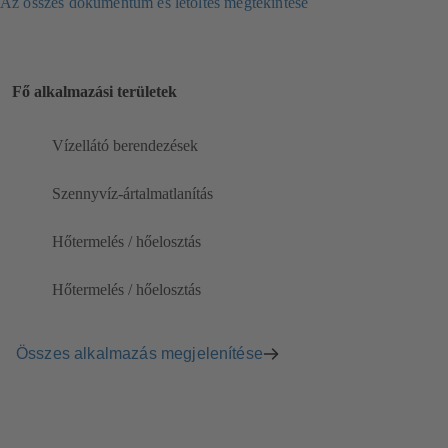
Az összes dokumentum és letöltés megtekintése
Fő alkalmazási területek
Vízellátó berendezések
Szennyvíz-ártalmatlanítás
Hőtermelés / hőelosztás
Hőtermelés / hőelosztás
Összes alkalmazás megjelenítése