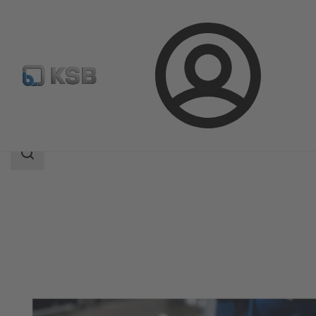
Bejelentkezés
Termékek
Termékkatalógus
KSB Guard
Keresési
tartomány
Keresési
tartomány