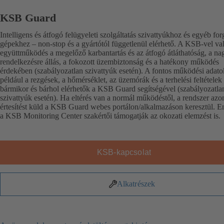
KSB Guard
Intelligens és átfogó felügyeleti szolgáltatás szivattyúkhoz és egyéb for
gépekhez – non-stop és a gyártótól függetlenül elérhető. A KSB-vel va
együttműködés a megelőző karbantartás és az átfogó átláthatóság, a n
rendelkezésre állás, a fokozott üzembiztonság és a hatékony működés
érdekében (szabályozatlan szivattyúk esetén). A fontos működési adato
például a rezgések, a hőmérséklet, az üzemórák és a terhelési feltételek
bármikor és bárhol elérhetők a KSB Guard segítségével (szabályozatla
szivattyúk esetén). Ha eltérés van a normál működéstől, a rendszer azo
értesítést küld a KSB Guard webes portálon/alkalmazáson keresztül. Em
a KSB Monitoring Center szakértői támogatják az okozati elemzést is.
KSB-kapcsolat
Alkatrészek