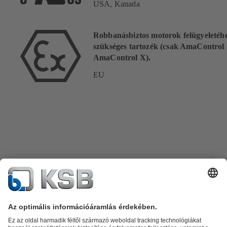
USA, Kanada
Robbanásbiztos motorok felügyeletéh
szükséges tartozék (csak AmaControl 
AmaControl X).
EU