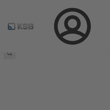
Bejelentkezés
Termékek
Termékkatalógus
KWT51
Keresési
tartomány
Keresési
tartomány