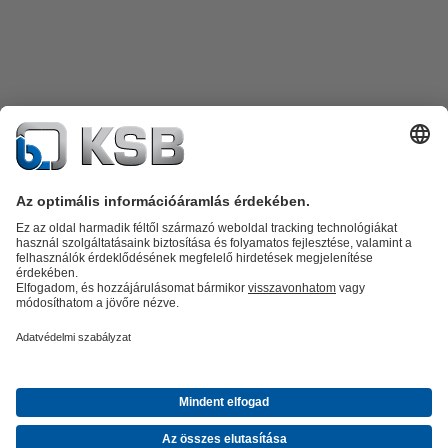
Termékkatalógus
Alkatrészek
Műszaki szolgáltatások
Szoftver és
know-how
Termékkategóriák
Szennyvíztechnológia
Víztechnológia
Ipar
Épületgépészet
Energia
A KSB Magyarországon
Kiállítások, konferenciák
Hírek
Közösségi
média