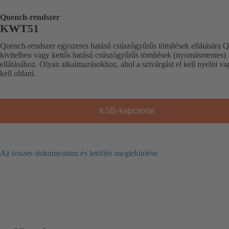
Quench-rendszer
KWT51
Quench-rendszer egyszeres hatású csúszógyűrűs tömítések ellátására 
kivitelben vagy kettős hatású csúszógyűrűs tömítések (nyomásmentes)
ellátásához. Olyan alkalmazásokhoz, ahol a szivárgást el kell nyelni va
kell oldani.
KSB-kapcsolat
Az összes dokumentum és letöltés megtekintése