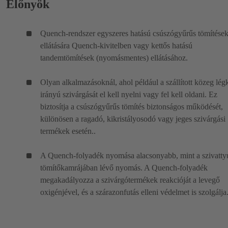
Előnyök
Quench-rendszer egyszeres hatású csúszógyűrűs tömítése
ellátására Quench-kivitelben vagy kettős hatású
tandemtömítések (nyomásmentes) ellátásához.
Olyan alkalmazásoknál, ahol például a szállított közeg lég
irányú szivárgását el kell nyelni vagy fel kell oldani. Ez
biztosítja a csúszógyűrűs tömítés biztonságos működését,
különösen a ragadó, kikristályosodó vagy jeges szivárgási
termékek esetén..
A Quench-folyadék nyomása alacsonyabb, mint a szivatty
tömítőkamrájában lévő nyomás. A Quench-folyadék
megakadályozza a szivárgótermékek reakcióját a levegő
oxigénjével, és a szárazonfutás elleni védelmet is szolgálja