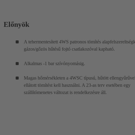
Előnyök
A tehermentesített 4WS patronos tömítés alapfelszereltség
gázos/gőzös hűtésű fojtó csatlakozóval kapható.
Alkalmas -1 bar szívónyomásig.
Magas hőmérsékleten a 4WSC típusú, hűtött ellengyűrűve
ellátott tömítést kell használni. A 23-as terv esetében egy
szállítómenetes változat is rendelkezésre áll.