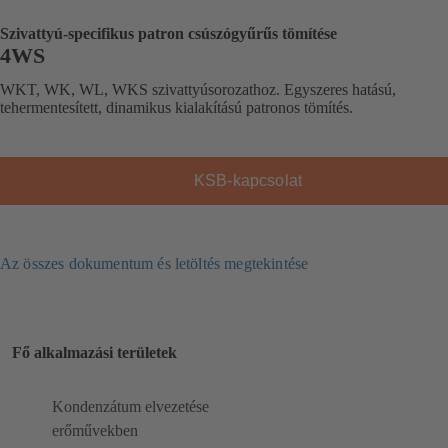
Szivattyú-specifikus patron csúszógyűrűs tömítése
4WS
WKT, WK, WL, WKS szivattyúsorozathoz. Egyszeres hatású,
tehermentesített, dinamikus kialakítású patronos tömítés.
KSB-kapcsolat
Az összes dokumentum és letöltés megtekintése
Fő alkalmazási területek
Kondenzátum elvezetése
erőművekben