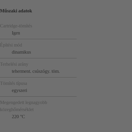
Műszaki adatok
Cartridge-tömítés
Igen
Építési mód
dinamikus
Terhelési arány
teherment. csúszógy. töm.
Tömítés típusa
egyszeri
Megengedett legnagyobb
közeghőmérséklet
220 °C