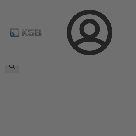
Bejelentkezés
Termékek
Termékkatalógus
4WS
Keresési
tartomány
Keresési
tartomány