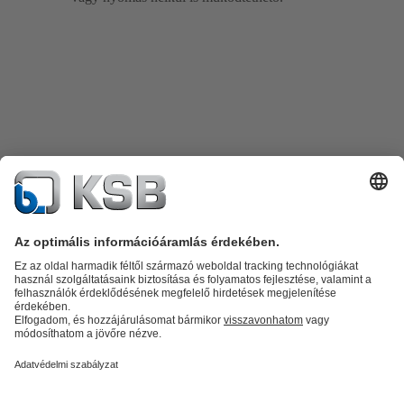
Termékkatalógus
Alkatrészek
Műszaki szolgáltatások
Szoftver és
know-how
Termékkategóriák