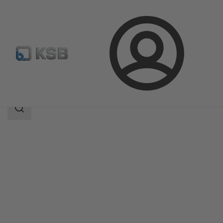
Bejelentkezés
Termékek
Termékkatalógus
4EDBM6T/4EDBM6D
Keresési
tartomány
Keresési
tartomány