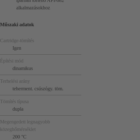
iparban történő API-682
alkalmazásokhoz
Műszaki adatok
Cartridge-tömítés
Igen
Építési mód
dinamikus
Terhelési arány
teherment. csúszógy. töm.
Tömítés típusa
dupla
Megengedett legnagyobb
közeghőmérséklet
200 °C