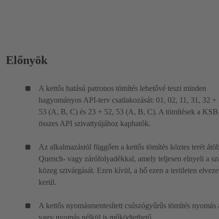
Előnyök
A kettős hatású patronos tömítés lehetővé teszi minden
hagyományos API-terv csatlakozását: 01, 02, 11, 31, 32 + 
53 (A, B, C) és 23 + 52, 53 (A, B, C). A tömítések a KSB
összes API szivattyújához kaphatók.
Az alkalmazástól függően a kettős tömítés köztes terét átöb
Quench- vagy zárófolyadékkal, amely teljesen elnyeli a szál
közeg szivárgását. Ezen kívül, a hő ezen a területen elveze
kerül.
A kettős nyomásmentesített csúszógyűrűs tömítés nyomás a
vagy nyomás nélkül is működtethető.