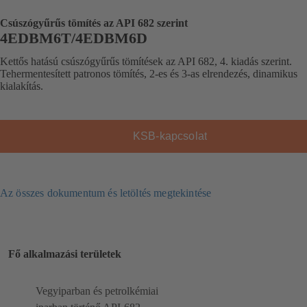
Csúszógyűrűs tömítés az API 682 szerint
4EDBM6T/4EDBM6D
Kettős hatású csúszógyűrűs tömítések az API 682, 4. kiadás szerint.
Tehermentesített patronos tömítés, 2-es és 3-as elrendezés, dinamikus
kialakítás.
KSB-kapcsolat
Az összes dokumentum és letöltés megtekintése
Fő alkalmazási területek
Vegyiparban és petrolkémiai