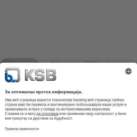
Katalog proizvoda
Rezervni delovi
Tehničke usluge
Korpa
Softver i
stručna znanja
Tehnologija otpadnih voda
Tehnologija vode
Industrijska