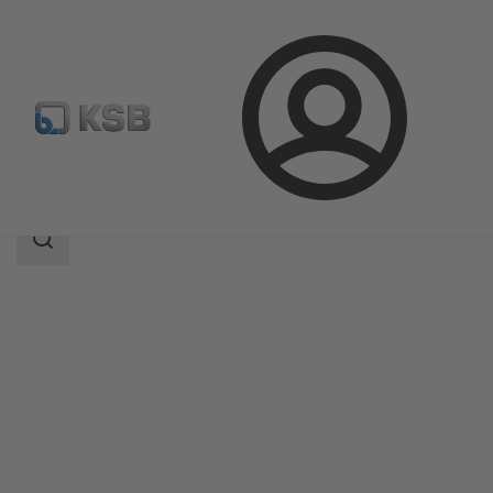
Prijava
Proizvodi
Katalog proizvoda
ECOLINE PTF 150-600
Područje
pretrage
Područje
pretrage