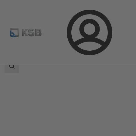
Prijava
Proizvodi
Katalog proizvoda
Etaprime L
Područje
pretrage
Područje
pretrage