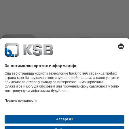
Katalog proizvoda
Rezervni delovi
Tehničke usluge
Korpa
Softver i
stručna znanja
Tehnologija otpadnih voda
Tehnologija vode
Industrijska
tehnika
Građevinarstvo
Energetika
Kompanija
Događaji
Mediji
Career opportunities at KSB
Društveni
mediji