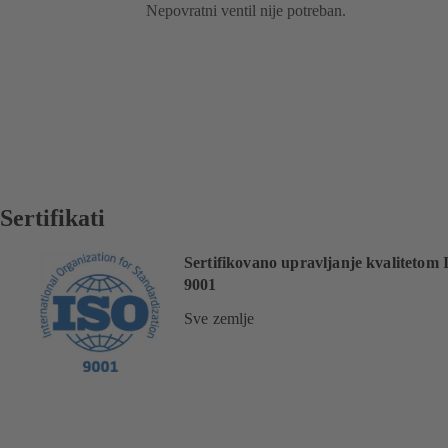
Nepovratni ventil nije potreban.
Sertifikati
Sertifikovano upravljanje kvalitetom
9001
Sve zemlje