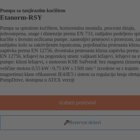
Pumpa sa tanjirastim kućištem
Etanorm-RSY
Pumpa sa spiralnim kućištem, horizontalna montaža, procesni dizajn,
jednostepena, snage i dimenzije prema EN 733, radijalno podeljeno spi
kućište s livenim nožicama pumpe, zamenljivi prstenovi s prorezom, z
radijalno kolo sa zakrivljenim lopaticama, pojedinačna prstenasta klizn
zaptivka prema EN 12756, dvostruka prstenasta klizna zaptivka prema
EN 12756, ležajevi na pogonskoj strani: valjkasti ležajevi, ležajevi na s
pumpe: klizni ležajevi, s motorom KSB SuPremE bez magneta (izuzeta
veličine motora 0,55 kW / 0,75 kW s 1500 min⁻¹ izvedene su s trajnim
magnetima) klase efikasnosti IE4/IE5 i sistem za regulaciju broja obrtaj
PumpDrive, dostupna u ATEX verziji
Izaberi proizvod
Rezervni delovi