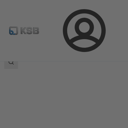
Prijava
Proizvodi
Katalog proizvoda
Etanorm-RSY
Područje
pretrage
Područje
pretrage