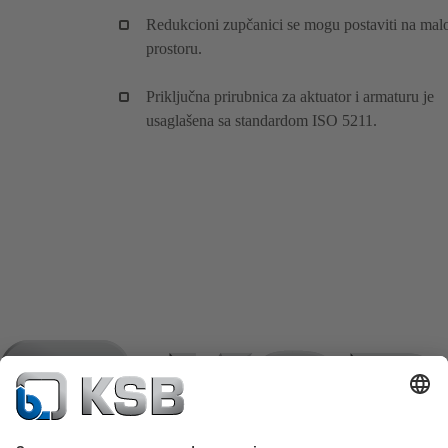
Redukcioni zupčanici se mogu postaviti na ma
prostoru.
Priključna prirubnica za aktuator i armaturu je
usaglašena sa standardom ISO 5211.