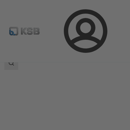
Prijava
Proizvodi
Katalog proizvoda
MC
Područje
pretrage
Područje
pretrage