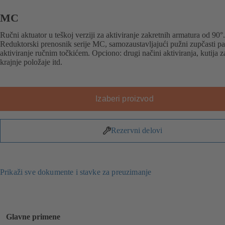
MC
Ručni aktuator u teškoj verziji za aktiviranje zakretnih armatura od 90°.
Reduktorski prenosnik serije MC, samozaustavljajući pužni zupčasti pa
aktiviranje ručnim točkićem. Opciono: drugi načini aktiviranja, kutija z
krajnje položaje itd.
Izaberi proizvod
Rezervni delovi
Prikaži sve dokumente i stavke za preuzimanje
Glavne primene