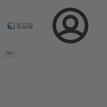
Prihlásenie
Produkty
Katalóg produktov
MIL 35500
Oblasť
vyhľadávania
Oblasť
vyhľadávania