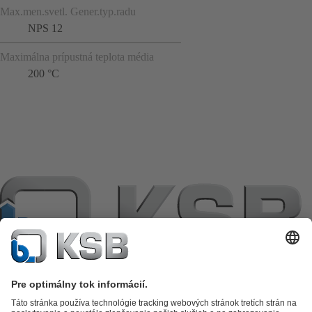
Max.men.svetl. Gener.typ.radu
NPS 12
Maximálna prípustná teplota média
200 °C