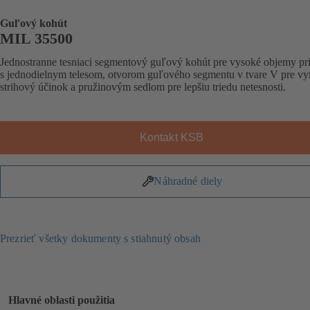
Guľový kohút
MIL 35500
Jednostranne tesniaci segmentový guľový kohút pre vysoké objemy pri
s jednodielnym telesom, otvorom guľového segmentu v tvare V pre vy
strihový účinok a pružinovým sedlom pre lepšiu triedu netesnosti.
Kontakt KSB
Náhradné diely
Prezrieť všetky dokumenty s stiahnutý obsah
Hlavné oblasti použitia