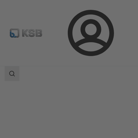
Prihlásenie
Produkty
Katalóg produktov
QuarterTurn AQ, AQL / SQ, SQR
Oblasť
vyhľadávania
Oblasť
vyhľadávania