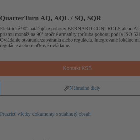
QuarterTurn AQ, AQL / SQ, SQR
Elektrické 90° natáčajúce pohony BERNARD CONTROLS alebo A
priamu montáž na 90° otočné armatúry (príruba pohonu podľa ISO 521
Ovládanie otvárania/zatvárania alebo regulácia. Integrované lokálne mi
regulácie alebo diaľkové ovládanie.
Kontakt KSB
Náhradné diely
Prezrieť všetky dokumenty s stiahnutý obsah