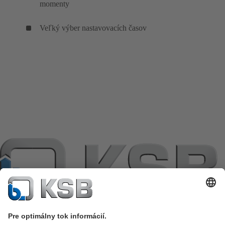
momenty
Veľký výber nastavovacích časov