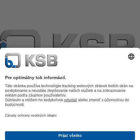
Katalóg produktov
KSB SupremeServ: Premium service for pumps
and valves
KSB SupremeServ: Spare parts
Nákupný košík
Software a
know-how
Technológia spracovania odpadových vôd
Zásobovanie
vodou
Priemyselná technika
Technické zariadenia budov
Energetická
technika
Spoločnosť
Udalosti
Tlačové správy I KSB
Kariéra
Cenníky
Sociálne