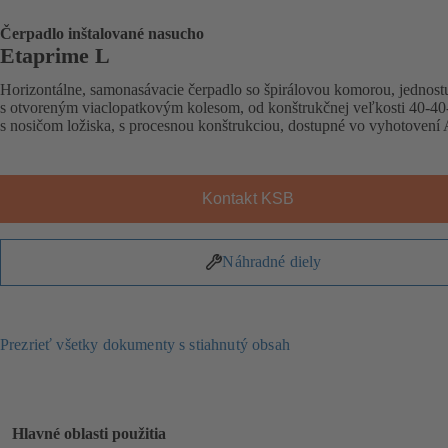
Čerpadlo inštalované nasucho
Etaprime L
Horizontálne, samonasávacie čerpadlo so špirálovou komorou, jednos
s otvoreným viaclopatkovým kolesom, od konštrukčnej veľkosti 40-40
s nosičom ložiska, s procesnou konštrukciou, dostupné vo vyhotoven
Kontakt KSB
Náhradné diely
Prezrieť všetky dokumenty s stiahnutý obsah
Hlavné oblasti použitia