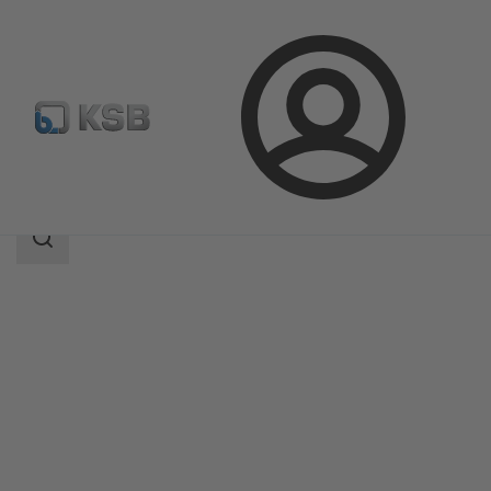
Prihlásenie
Produkty
Katalóg produktov
Etaprime L
Oblasť
vyhľadávania
Oblasť
vyhľadávania