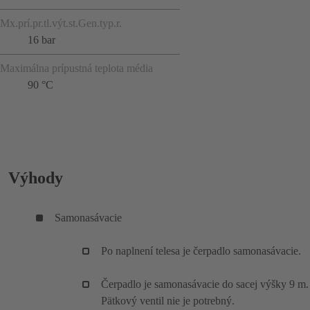
Mx.prí.pr.tl.výt.st.Gen.typ.r.
16 bar
Maximálna prípustná teplota média
90 °C
Výhody
Samonasávacie
Po naplnení telesa je čerpadlo samonasávacie.
Čerpadlo je samonasávacie do sacej výšky 9 m.
Pätkový ventil nie je potrebný.